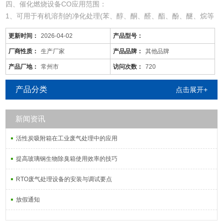
四、催化燃烧设备CO应用范围：
1、可用于有机溶剂的净化处理(苯、醇、酮、醛、酯、酚、醚、烷等
混合有机废气)。
更新时间：
2026-04-02
产品型号：
2、适用于电线、电缆、漆包线、机械、电机、化工、仪表、汽车、
自行车、摩托车、发动机、磁带、塑料、家用电器等行业的有机废气
厂商性质：
生产厂家
产品品牌：
其他品牌
净化。
产品厂地：
常州市
访问次数：
720
3、可用于各种烘道、印铁制罐、表面喷涂。印刷油墨、机电绝缘处
理、皮鞋粘胶等烘干线，净化各工序产生的有机废气
产品分类
点击展开+
新闻资讯
活性炭吸附箱在工业废气处理中的应用
提高玻璃钢生物除臭箱使用效率的技巧
RTO废气处理设备的安装与调试要点
放假通知