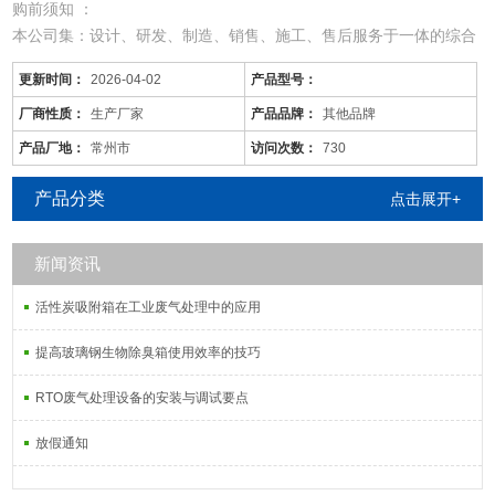
购前须知 ：
本公司集：设计、研发、制造、销售、施工、售后服务于一体的综合
型废气处理公司；
更新时间：
2026-04-02
产品型号：
从事于：各类工业废气、废水、噪音、脱硫除尘、油烟火烟、通风降
温等工程的设计、制作、安装调试；
厂商性质：
生产厂家
产品品牌：
其他品牌
由于市场价格浮动影响，以上产品价格、属性仅供参考
产品厂地：
常州市
访问次数：
730
常州/油烟废气净化装置/远程管理
产品分类
点击展开+
新闻资讯
活性炭吸附塔：
活性炭吸附箱在工业废气处理中的应用
通过利用高性能活性炭吸附剂固体本身的
提高玻璃钢生物除臭箱使用效率的技巧
RTO废气处理设备的安装与调试要点
放假通知