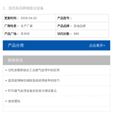
1、湿式高压静电除尘设备
更新时间：
2026-04-02
产品型号：
厂商性质：
生产厂家
产品品牌：
其他品牌
产品厂地：
常州市
访问次数：
688
产品分类
点击展开+
新闻资讯
活性炭吸附箱在工业废气处理中的应用
亳州/工厂废气处理设备/一级排放
是针对废气及粉尘的一款环保设备。它是利用电力将气体中的粉尘离
提高玻璃钢生物除臭箱使用效率的技巧
子分离出来的除尘设备。有性能稳定、除尘效果好等特点，需要经过
RTO废气处理设备的安装与调试要点
荷电、收集、清灰三个阶段，直流高压电使阴极线附近的空间气体电
离，粉尘等颗粒和点后在电场力作用下移动并沉积在集尘阳极表面
放假通知