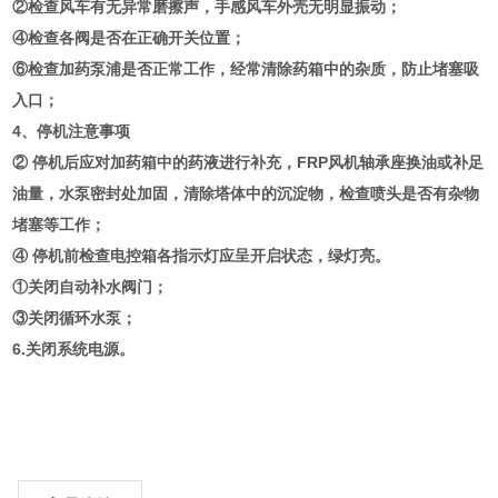
②检查风车有无异常磨擦声，手感风车外壳无明显振动；
④检查各阀是否在正确开关位置；
⑥检查加药泵浦是否正常工作，经常清除药箱中的杂质，防止堵塞吸
入口；
4、停机注意事项
② 停机后应对加药箱中的药液进行补充，FRP风机轴承座换油或补足
油量，水泵密封处加固，清除塔体中的沉淀物，检查喷头是否有杂物
堵塞等工作；
④ 停机前检查电控箱各指示灯应呈开启状态，绿灯亮。
①关闭自动补水阀门；
③关闭循环水泵；
6.关闭系统电源。