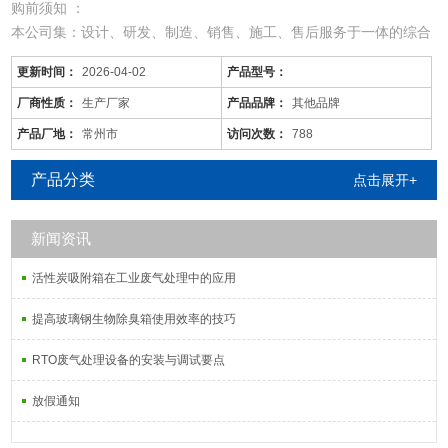
购前须知 ：
本公司集：设计、研发、制造、销售、施工、售后服务于一体的综合
型废气处理公司；
更新时间：
2026-04-02
产品型号：
从事于：各类工业废气、废水、噪音、脱硫除尘、油烟火烟、通风降
温等工程的设计、制作、安装调试；
厂商性质：
生产厂家
产品品牌：
其他品牌
由于市场价格浮动影响，以上产品价格、属性仅供参考
产品厂地：
常州市
访问次数：
788
恩施/橡胶车间废气处理/按需定制
产品分类
点击展开+
新闻资讯
活性炭吸附塔：
活性炭吸附箱在工业废气处理中的应用
通过利用高性能活性炭吸附剂固体本身的
提高玻璃钢生物除臭箱使用效率的技巧
RTO废气处理设备的安装与调试要点
放假通知