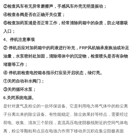
②检查风车有无异常磨擦声，手感风车外壳无明显振动；
④检查各阀是否在正确开关位置；
⑥检查加药泵浦是否正常工作，经常清除药箱中的杂质，防止堵塞吸
入口；
4、停机注意事项
② 停机后应对加药箱中的药液进行补充，FRP风机轴承座换油或补足
油量，水泵密封处加固，清除塔体中的沉淀物，检查喷头是否有杂物
堵塞等工作；
④ 停机前检查电控箱各指示灯应呈开启状态，绿灯亮。
①关闭自动补水阀门；
③关闭循环水泵；
6.关闭系统电源。
是针对废气及粉尘的一款环保设备。它是利用电力将气体中的粉尘离
子分离出来的除尘设备。有性能稳定、除尘效果好等特点，需要经过
荷电、收集、清灰三个阶段，直流高压电使阴极线附近的空间气体电
离，粉尘等颗粒和点后在电场力作用下移动并沉积在集尘阳极表面