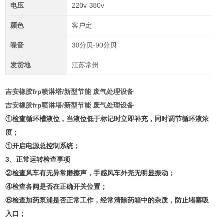
电压
220v-380v
颜色
客户定
噪音
30分贝-90分贝
发货地
江苏常州
吉安橡胶frp喷淋塔/新型节能 废气处理设备
吉安橡胶frp喷淋塔/新型节能 废气处理设备
①检查循环槽液位，当液位低于标记时立即补充，同时调节循环液浓
度；
①开启电源总控制系统；
3、正常运转检查事项
②检查风车有无异常磨擦声，手感风车外壳无明显振动；
④检查各阀是否在正确开关位置；
⑥检查加药泵浦是否正常工作，经常清除药箱中的杂质，防止堵塞吸
入口；