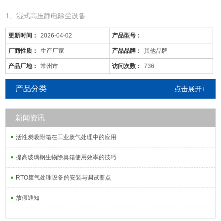
1、湿式高压静电除尘设备
更新时间：
2026-04-02
产品型号：
厂商性质：
生产厂家
产品品牌：
其他品牌
产品厂地：
常州市
访问次数：
736
产品分类
点击展开+
新闻资讯
活性炭吸附箱在工业废气处理中的应用
吉安/橡胶车间废气处理/新型节能
是针对废气及粉尘的一款环保设备。它是利用电力将气体中的粉尘离
提高玻璃钢生物除臭箱使用效率的技巧
子分离出来的除尘设备。有性能稳定、除尘效果好等特点，需要经过
RTO废气处理设备的安装与调试要点
荷电、收集、清灰三个阶段，直流高压电使阴极线附近的空间气体电
离，粉尘等颗粒和点后在电场力作用下移动并沉积在集尘阳极表面
放假通知