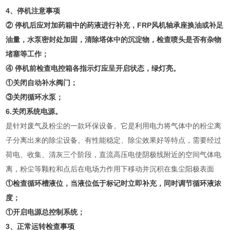
4、停机注意事项
② 停机后应对加药箱中的药液进行补充，FRP风机轴承座换油或补足
油量，水泵密封处加固，清除塔体中的沉淀物，检查喷头是否有杂物
堵塞等工作；
④ 停机前检查电控箱各指示灯应呈开启状态，绿灯亮。
①关闭自动补水阀门；
③关闭循环水泵；
6.关闭系统电源。
是针对废气及粉尘的一款环保设备。它是利用电力将气体中的粉尘离
子分离出来的除尘设备。有性能稳定、除尘效果好等特点，需要经过
荷电、收集、清灰三个阶段，直流高压电使阴极线附近的空间气体电
离，粉尘等颗粒和点后在电场力作用下移动并沉积在集尘阳极表面
①检查循环槽液位，当液位低于标记时立即补充，同时调节循环液浓
度；
①开启电源总控制系统；
3、正常运转检查事项