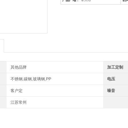
产品厂地：
常州市
访
滁州/voc废气处理设备/设施
是针对废气及粉尘的一款环保设备。
稳定、除尘效果好等特点，需要经过
体电离，粉尘等颗粒和点后在电场力
其他品牌
加工定制
不锈钢,碳钢,玻璃钢,PP
电压
客户定
噪音
江苏常州