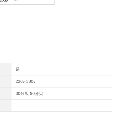
问次数：
705
它是利用电力将气体中的粉尘离子分离出来的除尘设备。有性能
荷电、收集、清灰三个阶段，直流高压电使阴极线附近的空间气
作用下移动并沉积在集尘阳极表面，湿
是
220v-380v
30分贝-90分贝