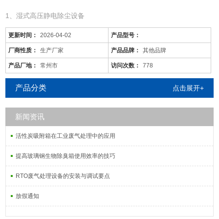
1、湿式高压静电除尘设备
更新时间：
2026-04-02
产品型号：
厂商性质：
生产厂家
产品品牌：
其他品牌
产品厂地：
常州市
访问次数：
778
产品分类
点击展开+
新闻资讯
活性炭吸附箱在工业废气处理中的应用
安庆/废气回收塔/现货供应
是针对废气及粉尘的一款环保设备。它是利用电力将气体中的粉尘离
提高玻璃钢生物除臭箱使用效率的技巧
子分离出来的除尘设备。有性能稳定、除尘效果好等特点，需要经过
RTO废气处理设备的安装与调试要点
荷电、收集、清灰三个阶段，直流高压电使阴极线附近的空间气体电
离，粉尘等颗粒和点后在电场力作用下移动并沉积在集尘阳极表面，
放假通知
湿式电除尘