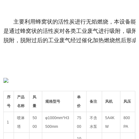
主要利用蜂窝状的活性炭进行无焰燃烧，本设备能
是通过蜂窝状的活性炭对各类工业废气进行吸附，吸附效
脱附，脱附过后的工业废气经过催化加热燃烧然后形成
序
产品
风
单
规格型号
备注
风机
风压
号
名称
量
价
喷淋
50
φ1000mm*H3
75
不含
5A4K
800
1
塔
00
500mm
00
水泵
W
PA
10