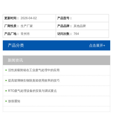
更新时间：
2026-04-02
产品型号：
厂商性质：
生产厂家
产品品牌：
其他品牌
产品厂地：
常州市
访问次数：
764
产品分类
点击展开+
新闻资讯
是针对废气及粉尘的一款环保设备。它是利用电力将气体中的粉尘离
子分离出来的除尘设备。有性能稳定、除尘效果好等特点，需要经过
活性炭吸附箱在工业废气处理中的应用
荷电、收集、清灰三个阶段，直流高压电使阴极线附近的空间气体电
离，粉尘等颗粒和点后在电场力作用下移动并沉积在集尘阳极表面，
提高玻璃钢生物除臭箱使用效率的技巧
湿式电除尘器是用电除尘的方法分离气体中的气溶胶和悬浮尘粒。
RTO废气处理设备的安装与调试要点
放假通知