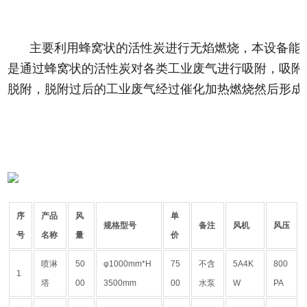
主要利用蜂窝状的活性炭进行无焰燃烧，本设备能
是通过蜂窝状的活性炭对各类工业废气进行吸附，吸附效
脱附，脱附过后的工业废气经过催化加热燃烧然后形成
序
产品
风
单
规格型号
备注
风机
风压
号
名称
量
价
喷淋
50
φ1000mm*H
75
不含
5A4K
800
1
塔
00
3500mm
00
水泵
W
PA