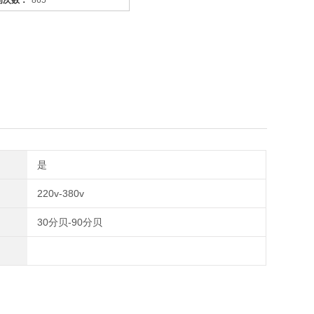
问次数：
865
它是利用电力将气体中的粉尘离子分离出来的除尘设备。有性能
荷电、收集、清灰三个阶段，直流高压电使阴极线附近的空间气
作用下移动并沉积在集尘阳极表面，湿式电除尘器是用电除尘的
。
是
220v-380v
30分贝-90分贝