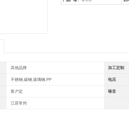
产品厂地：
常州市
访
是针对废气及粉尘的一款环保设备。
稳定、除尘效果好等特点，需要经过
体电离，粉尘等颗粒和点后在电场力
方法分离气体中的气溶胶和悬浮尘粒
其他品牌
加工定制
不锈钢,碳钢,玻璃钢,PP
电压
客户定
噪音
江苏常州