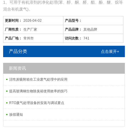
1、可用于有机溶剂的净化处理(苯、醇、酮、醛、酯、酚、醚、烷等
混合有机废气)。
2、适用于电线、电缆、漆包线、机械、电机、化工、仪表、汽车、
更新时间：
2026-04-02
产品型号：
自行车、摩托车、发动机、磁带、塑料、家用电器等行业的有机废气
净化。
厂商性质：
生产厂家
产品品牌：
其他品牌
3、可用于各种烘道、印铁制罐、表面喷涂。印刷油墨、机电绝缘处
产品厂地：
常州市
访问次数：
741
理、皮鞋粘胶等烘干线，净化各工序产生的有机废气。
产品分类
点击展开+
五、催化燃烧设备CO工艺原
新闻资讯
活性炭吸附箱在工业废气处理中的应用
提高玻璃钢生物除臭箱使用效率的技巧
RTO废气处理设备的安装与调试要点
放假通知