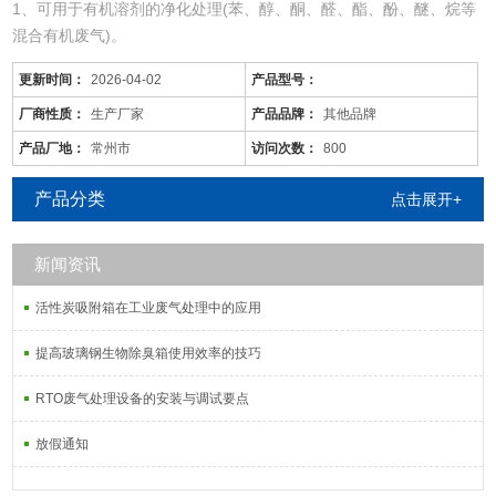
1、可用于有机溶剂的净化处理(苯、醇、酮、醛、酯、酚、醚、烷等
混合有机废气)。
2、适用于电线、电缆、漆包线、机械、电机、化工、仪表、汽车、
更新时间：
2026-04-02
产品型号：
自行车、摩托车、发动机、磁带、塑料、家用电器等行业的有机废气
净化。
厂商性质：
生产厂家
产品品牌：
其他品牌
3、可用于各种烘道、印铁制罐、表面喷涂。印刷油墨、机电绝缘处
产品厂地：
常州市
访问次数：
800
理、皮鞋粘胶等烘干线，净化各工序产生的有机废气。
产品分类
点击展开+
五、催化燃烧设备CO工艺原
新闻资讯
活性炭吸附箱在工业废气处理中的应用
提高玻璃钢生物除臭箱使用效率的技巧
RTO废气处理设备的安装与调试要点
放假通知