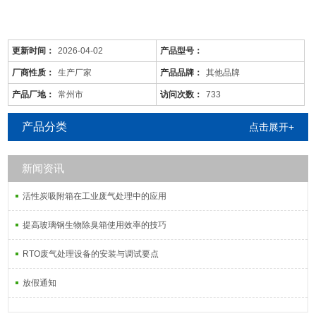
更新时间：
2026-04-02
产品型号：
厂商性质：
生产厂家
产品品牌：
其他品牌
产品厂地：
常州市
访问次数：
733
产品分类
点击展开+
新闻资讯
是针对废气及粉尘的一款环保设备。它是利用电力将气体中的粉尘离
子分离出来的除尘设备。有性能稳定、除尘效果好等特点，需要经过
活性炭吸附箱在工业废气处理中的应用
荷电、收集、清灰三个阶段，直流高压电使阴极线附近的空间气体电
离，粉尘等颗粒和点后在电场力作用下移动并沉积在集尘阳极表面，
提高玻璃钢生物除臭箱使用效率的技巧
湿式电除尘器是用电除尘的方法分离气体中的气溶胶和悬浮尘粒。
RTO废气处理设备的安装与调试要点
放假通知