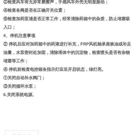
②检查风车有无异常磨擦声，手感风车外壳无明显振动；
④检查各阀是否在正确开关位置；
⑥检查加药泵浦是否正常工作，经常清除药箱中的杂质，防止堵塞吸
入口；
4、停机注意事项
② 停机后应对加药箱中的药液进行补充，FRP风机轴承座换油或补足
油量，水泵密封处加固，清除塔体中的沉淀物，检查喷头是否有杂物
堵塞等工作；
④ 停机前检查电控箱各指示灯应呈开启状态，绿灯亮。
①关闭自动补水阀门；
③关闭循环水泵；
6.关闭系统电源。