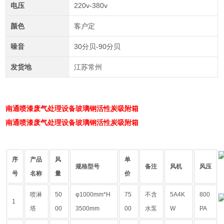
电压
220v-380v
颜色
客户定
噪音
30分贝-90分贝
发货地
江苏常州
南通喷漆废气处理设备玻璃钢活性炭吸附箱
南通喷漆废气处理设备玻璃钢活性炭吸附箱
序
产品
风
单
规格型号
备注
风机
风压
号
名称
量
价
喷淋
50
φ1000mm*H
75
不含
5A4K
800
1
塔
00
3500mm
00
水泵
W
PA