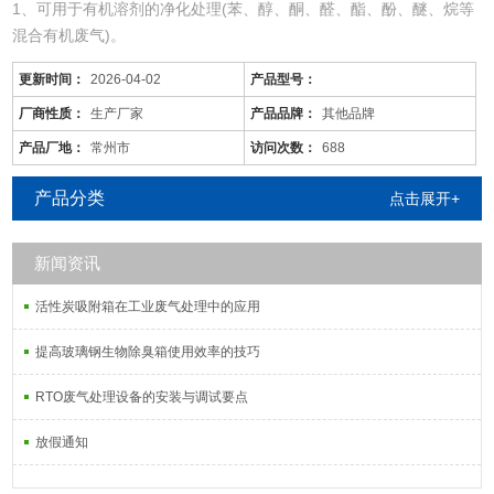
1、可用于有机溶剂的净化处理(苯、醇、酮、醛、酯、酚、醚、烷等
混合有机废气)。
2、适用于电线、电缆、漆包线、机械、电机、化工、仪表、汽车、
更新时间：
2026-04-02
产品型号：
自行车、摩托车、发动机、磁带、塑料、家用电器等行业的有机废气
净化。
厂商性质：
生产厂家
产品品牌：
其他品牌
3、可用于各种烘道、印铁制罐、表面喷涂。印刷油墨、机电绝缘处
产品厂地：
常州市
访问次数：
688
理、皮鞋粘胶等烘干线，净化各工序产生的有机废气。
产品分类
点击展开+
五、催化燃烧设备CO工艺原
新闻资讯
活性炭吸附箱在工业废气处理中的应用
提高玻璃钢生物除臭箱使用效率的技巧
RTO废气处理设备的安装与调试要点
放假通知