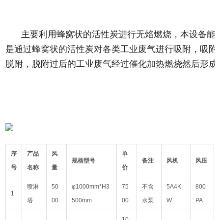
主要利用蜂窝状的活性炭进行无焰燃烧，本设备能
是通过蜂窝状的活性炭对各类工业废气进行吸附，吸附效
脱附，脱附过后的工业废气经过催化加热燃烧然后形成
序
产品
风
单
规格型号
备注
风机
风压
号
名称
量
价
喷淋
50
φ1000mm*H3
75
不含
5A4K
800
1
塔
00
500mm
00
水泵
W
PA
10