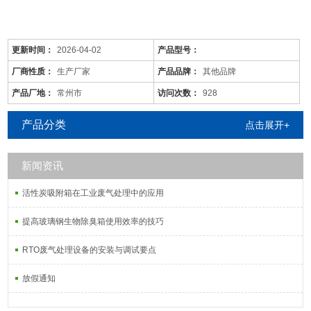
更新时间：
2026-04-02
产品型号：
厂商性质：
生产厂家
产品品牌：
其他品牌
产品厂地：
常州市
访问次数：
928
产品分类
点击展开+
新闻资讯
是针对废气及粉尘的一款环保设备。它是利用电力将气体中的粉尘离
子分离出来的除尘设备。有性能稳定、除尘效果好等特点，需要经过
活性炭吸附箱在工业废气处理中的应用
荷电、收集、清灰三个阶段，直流高压电使阴极线附近的空间气体电
离，粉尘等颗粒和点后在电场力作用下移动并沉积在集尘阳极表面，
提高玻璃钢生物除臭箱使用效率的技巧
湿式电除尘器是用电除尘的方法分离气体中的气溶胶和悬浮尘粒。
RTO废气处理设备的安装与调试要点
放假通知