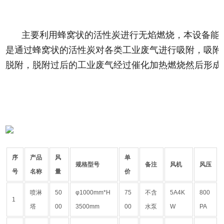
主要利用蜂窝状的活性炭进行无焰燃烧，本设备能
是通过蜂窝状的活性炭对各类工业废气进行吸附，吸附效
脱附，脱附过后的工业废气经过催化加热燃烧然后形成
序
产品
风
单
规格型号
备注
风机
风压
号
名称
量
价
喷淋
50
φ1000mm*H
75
不含
5A4K
800
1
塔
00
3500mm
00
水泵
W
PA