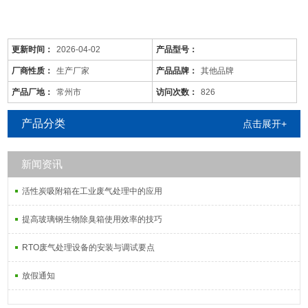
更新时间：
2026-04-02
产品型号：
厂商性质：
生产厂家
产品品牌：
其他品牌
产品厂地：
常州市
访问次数：
826
产品分类
点击展开+
新闻资讯
是针对废气及粉尘的一款环保设备。它是利用电力将气体中的粉尘离
子分离出来的除尘设备。有性能稳定、除尘效果好等特点，需要经过
活性炭吸附箱在工业废气处理中的应用
荷电、收集、清灰三个阶段，直流高压电使阴极线附近的空间气体电
离，粉尘等颗粒和点后在电场力作用下移动并沉积在集尘阳极表面，
提高玻璃钢生物除臭箱使用效率的技巧
湿式电除尘器是用电除尘的方法分离气体中的气溶胶和悬浮尘粒。
RTO废气处理设备的安装与调试要点
放假通知