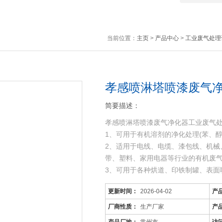
当前位置：
主页
>
产品中心
>
工业废气处理
孝感喷淋塔喷漆废气
简要描述：
孝感喷淋塔喷漆废气净化器工业废气
1、可用于有机溶剂的净化处理(苯、
2、适用于电线、电缆、漆包线、机械
带、塑料、家用电器等行业的有机废
3、可用于各种烘道、印铁制罐、表面
工序产生的有机废气。
更新时间：
2026-04-02
产
五、催化燃烧设备CO工艺原
厂商性质：
生产厂家
产