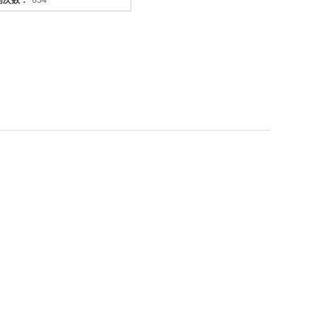
问次数：
654