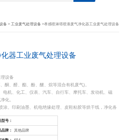
设备
>
工业废气处理设备
>孝感喷淋塔喷漆废气净化器工业废气处理设备
净化器工业废气处理设备
处理设备
醇、酮、醛、酯、酚、醚、烷等混合有机废气)。
、电机、化工、仪表、汽车、自行车、摩托车、发动机、磁
气净化。
喷涂。印刷油墨、机电绝缘处理、皮鞋粘胶等烘干线，净化各
品型号：
品品牌：
其他品牌