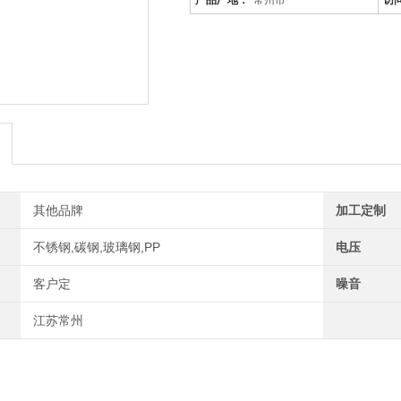
产品厂地：
常州市
访
是针对废气及粉尘的一款环保设备。
稳定、除尘效果好等特点，需要经过
体电离，粉尘等颗粒和点后在电场力
方法分离气体中的气溶胶和悬浮尘粒
其他品牌
加工定制
不锈钢,碳钢,玻璃钢,PP
电压
客户定
噪音
江苏常州