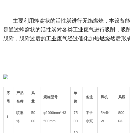
主要利用蜂窝状的活性炭进行无焰燃烧，本设备能
是通过蜂窝状的活性炭对各类工业废气进行吸附，吸附效
脱附，脱附过后的工业废气经过催化加热燃烧然后形成
序
产品
风
单
规格型号
备注
风机
风压
号
名称
量
价
喷淋
50
φ1000mm*H3
75
不含
5A4K
800
1
塔
00
500mm
00
水泵
W
PA
10