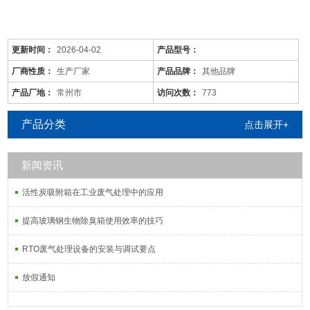
更新时间：
2026-04-02
产品型号：
厂商性质：
生产厂家
产品品牌：
其他品牌
产品厂地：
常州市
访问次数：
773
产品分类
点击展开+
新闻资讯
是针对废气及粉尘的一款环保设备。它是利用电力将气体中的粉尘离
子分离出来的除尘设备。有性能稳定、除尘效果好等特点，需要经过
活性炭吸附箱在工业废气处理中的应用
荷电、收集、清灰三个阶段，直流高压电使阴极线附近的空间气体电
离，粉尘等颗粒和点后在电场力作用下移动并沉积在集尘阳极表面，
提高玻璃钢生物除臭箱使用效率的技巧
湿式电除尘器是用电除尘的方法分离气体中的气溶胶和悬浮尘粒。
RTO废气处理设备的安装与调试要点
放假通知