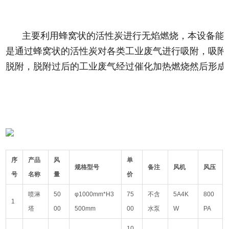
主要利用蜂窝状的活性炭进行无焰燃烧，本设备能
是通过蜂窝状的活性炭对各类工业废气进行吸附，吸附效
脱附，脱附过后的工业废气经过催化加热燃烧然后形成
序
产品
风
单
规格型号
备注
风机
风压
号
名称
量
价
喷淋
50
φ1000mm*H3
75
不含
5A4K
800
1
塔
00
500mm
00
水泵
W
PA
10