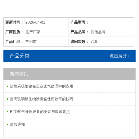
更新时间：
2026-04-02
产品型号：
厂商性质：
生产厂家
产品品牌：
其他品牌
产品厂地：
常州市
访问次数：
716
产品分类
点击展开+
新闻资讯
是针对废气及粉尘的一款环保设备。它是利用电力将气体中的粉尘离
子分离出来的除尘设备。有性能稳定、除尘效果好等特点，需要经过
活性炭吸附箱在工业废气处理中的应用
荷电、收集、清灰三个阶段，直流高压电使阴极线附近的空间气体电
离，粉尘等颗粒和点后在电场力作用下移动并沉积在集尘阳极表面，
提高玻璃钢生物除臭箱使用效率的技巧
湿式电除尘器是用电除尘的方法分离气体中的气溶胶和悬浮尘粒。
RTO废气处理设备的安装与调试要点
放假通知