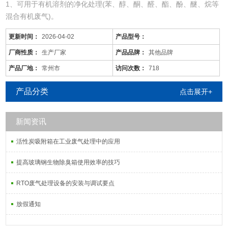
1、可用于有机溶剂的净化处理(苯、醇、酮、醛、酯、酚、醚、烷等
混合有机废气)。
2、适用于电线、电缆、漆包线、机械、电机、化工、仪表、汽车、
更新时间：
2026-04-02
产品型号：
自行车、摩托车、发动机、磁带、塑料、家用电器等行业的有机废气
净化。
厂商性质：
生产厂家
产品品牌：
其他品牌
3、可用于各种烘道、印铁制罐、表面喷涂。印刷油墨、机电绝缘处
产品厂地：
常州市
访问次数：
718
理、皮鞋粘胶等烘干线，净化各工序产生的有机废气。
产品分类
点击展开+
五、催化燃烧设备CO工艺原
新闻资讯
活性炭吸附箱在工业废气处理中的应用
提高玻璃钢生物除臭箱使用效率的技巧
RTO废气处理设备的安装与调试要点
放假通知