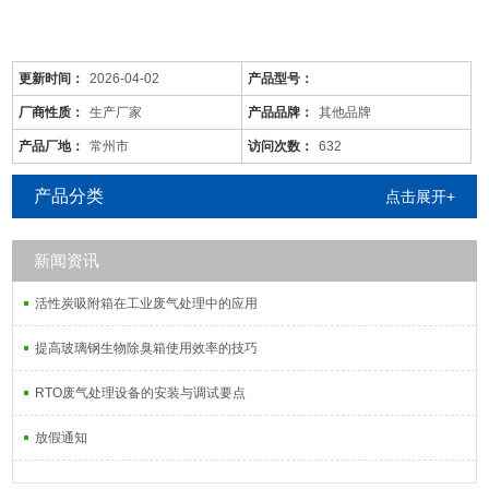
更新时间：
2026-04-02
产品型号：
厂商性质：
生产厂家
产品品牌：
其他品牌
产品厂地：
常州市
访问次数：
632
产品分类
点击展开+
新闻资讯
是针对废气及粉尘的一款环保设备。它是利用电力将气体中的粉尘离
子分离出来的除尘设备。有性能稳定、除尘效果好等特点，需要经过
活性炭吸附箱在工业废气处理中的应用
荷电、收集、清灰三个阶段，直流高压电使阴极线附近的空间气体电
离，粉尘等颗粒和点后在电场力作用下移动并沉积在集尘阳极表面，
提高玻璃钢生物除臭箱使用效率的技巧
湿式电除尘器是用电除尘的方法分离气体中的气溶胶和悬浮尘粒。
RTO废气处理设备的安装与调试要点
放假通知