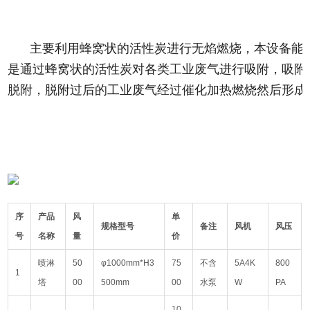
主要利用蜂窝状的活性炭进行无焰燃烧，本设备能
是通过蜂窝状的活性炭对各类工业废气进行吸附，吸附效
脱附，脱附过后的工业废气经过催化加热燃烧然后形成
序
产品
风
单
规格型号
备注
风机
风压
号
名称
量
价
喷淋
50
φ1000mm*H3
75
不含
5A4K
800
1
塔
00
500mm
00
水泵
W
PA
10