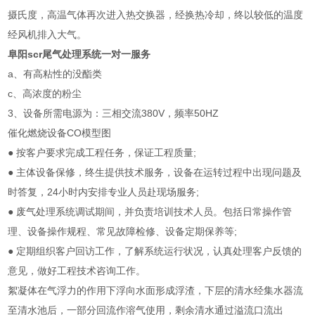
摄氏度，高温气体再次进入热交换器，经换热冷却，终以较低的温度
经风机排入大气。
阜阳scr尾气处理系统一对一服务
a、有高粘性的没酯类
c、高浓度的粉尘
3、设备所需电源为：三相交流380V，频率50HZ
催化燃烧设备CO模型图
● 按客户要求完成工程任务，保证工程质量;
● 主体设备保修，终生提供技术服务，设备在运转过程中出现问题及
时答复，24小时内安排专业人员赴现场服务;
● 废气处理系统调试期间，并负责培训技术人员。包括日常操作管
理、设备操作规程、常见故障检修、设备定期保养等;
● 定期组织客户回访工作，了解系统运行状况，认真处理客户反馈的
意见，做好工程技术咨询工作。
絮凝体在气浮力的作用下浮向水面形成浮渣，下层的清水经集水器流
至清水池后，一部分回流作溶气使用，剩余清水通过溢流口流出