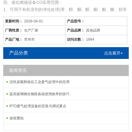
四、催化燃烧设备CO应用范围：
1、可用于有机溶剂的净化处理(苯、醇、酮、醛、酯、酚、醚、烷等
混合有机废气)。
更新时间：
2026-04-01
产品型号：
2、适用于电线、电缆、漆包线、机械、电机、化工、仪表、汽车、
自行车、摩托车、发动机、磁带、塑料、家用电器等行业的有机废气
厂商性质：
生产厂家
产品品牌：
其他品牌
净化。
产品厂地：
常州市
访问次数：
1894
3、可用于各种烘道、印铁制罐、表面喷涂。印刷油墨、机电绝缘处
理、皮鞋粘胶等烘干线，净化各工序产生的有机废气。
产品分类
点击展开+
新闻资讯
活性炭吸附箱在工业废气处理中的应用
提高玻璃钢生物除臭箱使用效率的技巧
RTO废气处理设备的安装与调试要点
放假通知