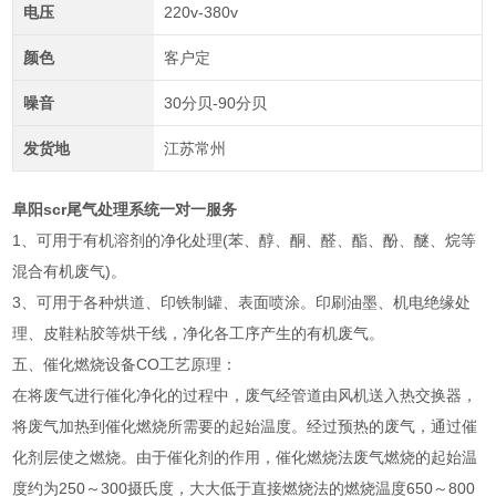
电压
220v-380v
颜色
客户定
噪音
30分贝-90分贝
发货地
江苏常州
阜阳scr尾气处理系统一对一服务
1、可用于有机溶剂的净化处理(苯、醇、酮、醛、酯、酚、醚、烷等
混合有机废气)。
3、可用于各种烘道、印铁制罐、表面喷涂。印刷油墨、机电绝缘处
理、皮鞋粘胶等烘干线，净化各工序产生的有机废气。
五、催化燃烧设备CO工艺原理：
在将废气进行催化净化的过程中，废气经管道由风机送入热交换器，
将废气加热到催化燃烧所需要的起始温度。经过预热的废气，通过催
化剂层使之燃烧。由于催化剂的作用，催化燃烧法废气燃烧的起始温
度约为250～300摄氏度，大大低于直接燃烧法的燃烧温度650～800