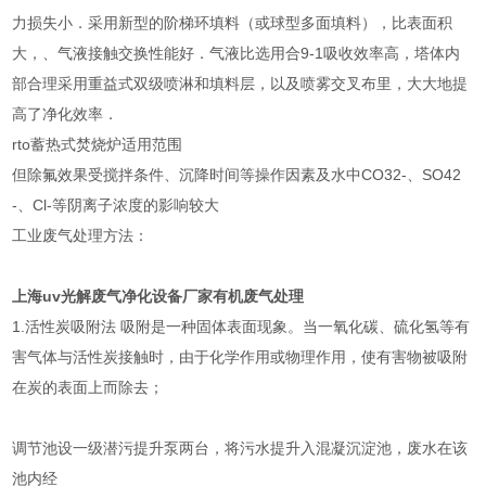
力损失小．采用新型的阶梯环填料（或球型多面填料），比表面积
大，、气液接触交换性能好．气液比选用合9-1吸收效率高，塔体内
部合理采用重益式双级喷淋和填料层，以及喷雾交叉布里，大大地提
高了净化效率．
rto蓄热式焚烧炉适用范围
但除氟效果受搅拌条件、沉降时间等操作因素及水中CO32-、SO42
-、Cl-等阴离子浓度的影响较大
工业废气处理方法：
上海uv光解废气净化设备厂家有机废气处理
1.活性炭吸附法 吸附是一种固体表面现象。当一氧化碳、硫化氢等有
害气体与活性炭接触时，由于化学作用或物理作用，使有害物被吸附
在炭的表面上而除去；
调节池设一级潜污提升泵两台，将污水提升入混凝沉淀池，废水在该
池内经