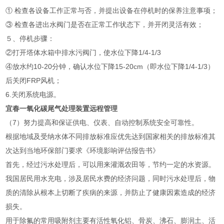
① 检查各设备工作正常与否，并提出设备在停机时的保养注意事项；
③ 检查各进出水阀门是否在正常工作状态下，并开闭灵活有效；
５、停机步骤：
②打开塔体水箱中排水污阀门，使水位下降1/4-1/3
④放水约10-20分钟，确认水位下降15-20cm（即水位下降1/4-1/3）
后关闭FRP风机；
6.关闭系统电源。
宜春一氧化碳尾气处理装置远程管理
（7）努力提高和保证供电、仪表、自动控制系统安全可靠性。
根据地域及受纳水体不同排放标准应优先达到国家相关的排放标准其
次达到当地环保部门要求《环境影响评估报告书》
首先，经过污水处理后，可以用来灌溉农田等，节约一定的水资源。
我国居民用水充电，涉及居民水费的经济问题，同时污水处理后，物
质的清除从根本上切断了疾病的来源，并防止了健康因素造成的经济
损失。
用于除氟的常用吸附剂主要有活性氧化铝、骨炭、沸石、膨润土、活