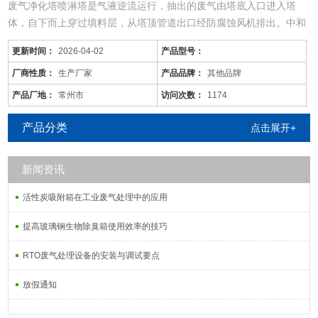
废气净化塔喷淋塔是气液逆流运行，抽出的废气由塔底入口进入塔
体，自下而上穿过填料层，从塔顶管道出口经防腐蚀风机排出。中和
药水在塔顶通过液体分布器，均匀地喷淋到填料层中，沿着填料层表
更新时间：
2026-04-02
产品型号：
面向下流动直到塔底，由管道排出塔外，由防腐循环泵循环工作。由
于上升废气和下降吸收剂在填料层中不断接触，所以上升气流中溶质
厂商性质：
生产厂家
产品品牌：
其他品牌
的浓度越来越低，到塔顶时已达到吸收要求后排出塔外。相反下降液
产品厂地：
常州市
访问次数：
1174
体中
产品分类
点击展开+
新闻资讯
活性炭吸附箱在工业废气处理中的应用
提高玻璃钢生物除臭箱使用效率的技巧
RTO废气处理设备的安装与调试要点
放假通知