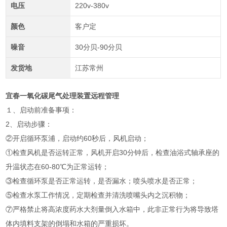
电压
220v-380v
颜色
客户定
噪音
30分贝-90分贝
发货地
江苏常州
宜春一氧化碳尾气处理装置远程管理
１、启动前准备事项：
2、启动步骤：
②开启循环泵浦，启动约60秒后，风机启动；
①检查风机是否运转正常，风机开启30分钟后，检查油浴式轴承座的
升温状态在60-80℃为正常运转；
③检查循环泵是否正常运转，是否漏水；喷头喷水是否正常；
⑤检查水泵工作情况，定期检查并清洗喷嘴头内之沉积物；
⑦严格禁止将高浓度药水大剂量倒入水箱中，此非正常行为将导致塔
体内填料支架的倒塌和水箱的严重损坏。