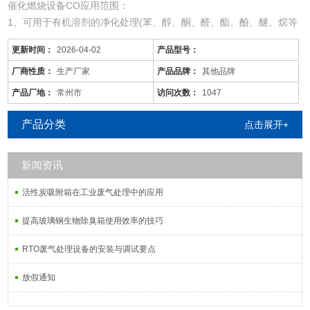
催化燃烧设备CO应用范围：
1、可用于有机溶剂的净化处理(苯、醇、酮、醛、酯、酚、醚、烷等
混合有机废气)。
更新时间：
2026-04-02
产品型号：
2、适用于电线、电缆、漆包线、机械、电机、化工、仪表、汽车、
自行车、摩托车、发动机、磁带、塑料、家用电器等行业的有机废气
厂商性质：
生产厂家
产品品牌：
其他品牌
净化。
产品厂地：
常州市
访问次数：
1047
3、可用于各种烘道、印铁制罐、表面喷涂。印刷油墨、机电绝缘处
理、皮鞋粘胶等烘干线，净化各工序产生的有机废气。
产品分类
点击展开+
新闻资讯
活性炭吸附箱在工业废气处理中的应用
提高玻璃钢生物除臭箱使用效率的技巧
RTO废气处理设备的安装与调试要点
放假通知