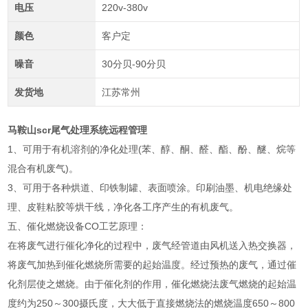
电压
220v-380v
颜色
客户定
噪音
30分贝-90分贝
发货地
江苏常州
马鞍山scr尾气处理系统远程管理
1、可用于有机溶剂的净化处理(苯、醇、酮、醛、酯、酚、醚、烷等
混合有机废气)。
3、可用于各种烘道、印铁制罐、表面喷涂。印刷油墨、机电绝缘处
理、皮鞋粘胶等烘干线，净化各工序产生的有机废气。
五、催化燃烧设备CO工艺原理：
在将废气进行催化净化的过程中，废气经管道由风机送入热交换器，
将废气加热到催化燃烧所需要的起始温度。经过预热的废气，通过催
化剂层使之燃烧。由于催化剂的作用，催化燃烧法废气燃烧的起始温
度约为250～300摄氏度，大大低于直接燃烧法的燃烧温度650～800