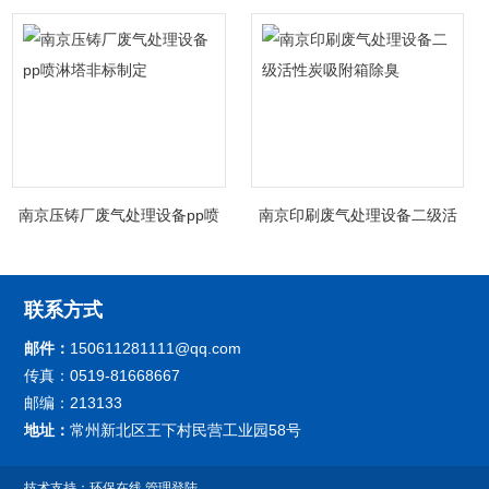
南京压铸厂废气处理设备pp喷
南京印刷废气处理设备二级活
淋塔非标制定
性炭吸附箱除臭
联系方式
邮件：
150611281111@qq.com
传真：0519-81668667
邮编：213133
地址：
常州新北区王下村民营工业园58号
技术支持：
环保在线
管理登陆