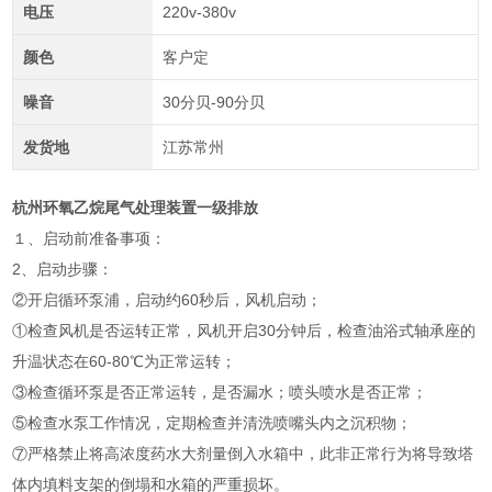
电压
220v-380v
颜色
客户定
噪音
30分贝-90分贝
发货地
江苏常州
杭州环氧乙烷尾气处理装置一级排放
１、启动前准备事项：
2、启动步骤：
②开启循环泵浦，启动约60秒后，风机启动；
①检查风机是否运转正常，风机开启30分钟后，检查油浴式轴承座的
升温状态在60-80℃为正常运转；
③检查循环泵是否正常运转，是否漏水；喷头喷水是否正常；
⑤检查水泵工作情况，定期检查并清洗喷嘴头内之沉积物；
⑦严格禁止将高浓度药水大剂量倒入水箱中，此非正常行为将导致塔
体内填料支架的倒塌和水箱的严重损坏。