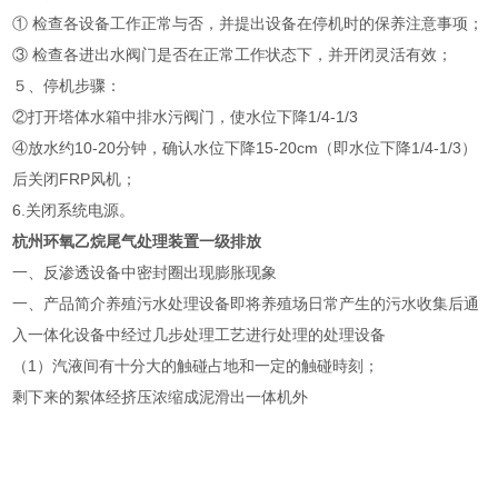
① 检查各设备工作正常与否，并提出设备在停机时的保养注意事项；
③ 检查各进出水阀门是否在正常工作状态下，并开闭灵活有效；
５、停机步骤：
②打开塔体水箱中排水污阀门，使水位下降1/4-1/3
④放水约10-20分钟，确认水位下降15-20cm（即水位下降1/4-1/3）
后关闭FRP风机；
6.关闭系统电源。
杭州环氧乙烷尾气处理装置一级排放
一、反渗透设备
中密封圈出现膨胀现象
一、产品简介养殖污水处理设备即将养殖场日常产生的污水收集后通
入一体化设备中经过几步处理工艺进行处理的处理设备
（1）汽液间有十分大的触碰占地和一定的触碰時刻；
剩下来的絮体经挤压浓缩成泥滑出一体机外