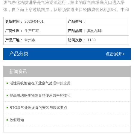
废气净化塔喷淋塔是气液逆流运行，抽出的废气由塔底入口进入塔
体，自下而上穿过填料层，从塔顶管道出口经防腐蚀风机排出。中和
药水在塔顶通过液体分布器，均匀地喷淋到填料层中，沿着填料层表
更新时间：
2026-04-01
产品型号：
面向下流动直到塔底，由管道排出塔外，由防腐循环泵循环工作。由
于上升废气和下降吸收剂在填料层中不断接触，所以上升气流中溶质
厂商性质：
生产厂家
产品品牌：
其他品牌
的浓度越来越低，到塔顶时已达到吸收要求后排出塔外。相反下降液
产品厂地：
常州市
访问次数：
1139
体中
产品分类
点击展开+
新闻资讯
活性炭吸附箱在工业废气处理中的应用
提高玻璃钢生物除臭箱使用效率的技巧
RTO废气处理设备的安装与调试要点
放假通知