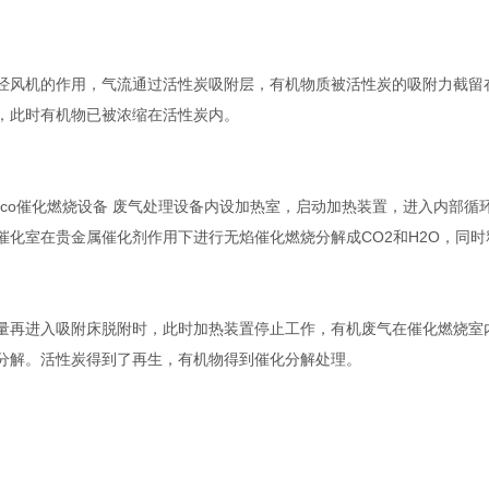
经风机的作用，气流通过活性炭吸附层，有机物质被活性炭的吸附力截留
，此时有机物已被浓缩在活性炭内。
rco催化燃烧设备 废气处理设备内设加热室，启动加热装置，进入内部
催化室在贵金属催化剂作用下进行无焰催化燃烧分解成CO2和H2O，同
量再进入吸附床脱附时，此时加热装置停止工作，有机废气在催化燃烧室
分解。活性炭得到了再生，有机物得到催化分解处理。