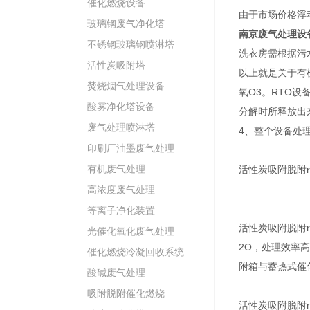
催化燃烧设备
由于市场价格浮
玻璃钢废气净化塔
南京废气处理设
不锈钢玻璃钢喷淋塔
洗衣房需根据污
活性炭吸附塔
以上就是关于有
焚烧烟气处理设备
氧O3。RTO
酸雾净化塔设备
分解时所释放出
废气处理喷淋塔
4、整个设备处
印刷厂油墨废气处理
有机废气处理
活性炭吸附脱附r
高浓度废气处理
等离子净化装置
活性炭吸附脱附
光催化氧化废气处理
2O，处理效率
催化燃烧冷凝回收系统
附箱与蓄热式催
酸碱废气处理
吸附脱附催化燃烧
活性炭吸附脱附