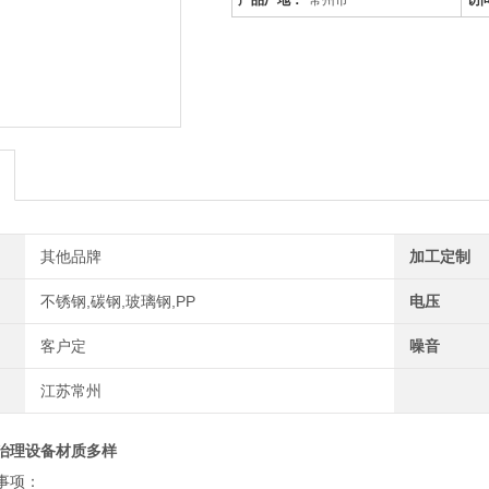
产品厂地：
常州市
访
其他品牌
加工定制
不锈钢,碳钢,玻璃钢,PP
电压
客户定
噪音
江苏常州
治理设备材质多样
事项：