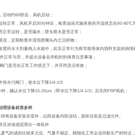
、启动步骤：
，启动约60秒后，风机启动；
运转正常，风机开启30分钟后，检查油浴式轴承座的升温状态在60-80℃
否正常运转，是否漏水；喷头喷水是否正常；
情况，定期检查并清洗喷嘴头内之沉积物；
浓度药水大剂量倒入水箱中，此非正常行为将导致塔体内填料支架的倒塌
工作正常与否，并提出设备在停机时的保养注意事项；
水阀门是否在正常工作状态下，并开闭灵活有效；
排水污阀门，使水位下降1/4-1/3
分钟，确认水位下降15-20cm（即水位下降1/4-1/3）后关闭FRP风机；
。
治理设备材质多样
不得将设备安装在室外，以防设备内部冻结，损坏仪表及过滤元件。
挤压浓缩成泥滑出一体机外
机废气的成份比较多元化、气量不稳定。精细化工等企业间歇生产的特点