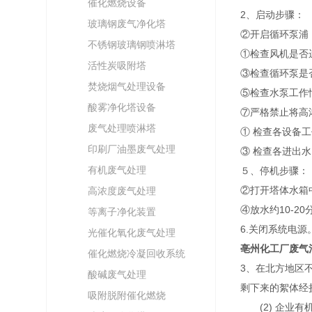
催化燃烧设备
2
玻璃钢废气净化塔
②开启循环泵浦
不锈钢玻璃钢喷淋塔
①检查风机是否
活性炭吸附塔
③检查循环泵是
焚烧烟气处理设备
⑤检查水泵工作
酸雾净化塔设备
⑦严格禁止将高
废气处理喷淋塔
① 检查各设备
印刷厂油墨废气处理
③ 检查各进出
有机废气处理
５、停机步骤：
②打开塔体水箱中
高浓度废气处理
④放水约10-20
等离子净化装置
6.关闭系统电源
光催化氧化废气处理
亳州化工厂废气
催化燃烧冷凝回收系统
3、在北方地区
酸碱废气处理
剩下来的絮体经
吸附脱附催化燃烧
(2) 企业有