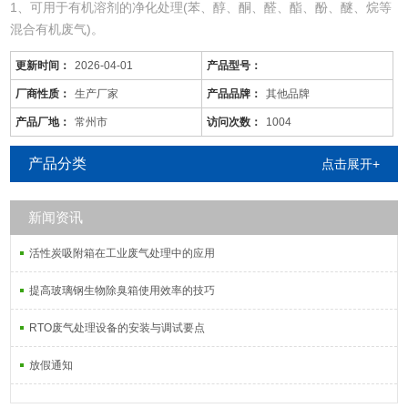
1、可用于有机溶剂的净化处理(苯、醇、酮、醛、酯、酚、醚、烷等
混合有机废气)。
2、适用于电线、电缆、漆包线、机械、电机、化工、仪表、汽车、
更新时间：
2026-04-01
产品型号：
自行车、摩托车、发动机、磁带、塑料、家用电器等行业的有机废气
净化。
厂商性质：
生产厂家
产品品牌：
其他品牌
3、可用于各种烘道、印铁制罐、表面喷涂。印刷油墨、机电绝缘处
产品厂地：
常州市
访问次数：
1004
理、皮鞋粘胶等烘干线，净化各工序产生的有机废气。
产品分类
点击展开+
新闻资讯
活性炭吸附箱在工业废气处理中的应用
提高玻璃钢生物除臭箱使用效率的技巧
RTO废气处理设备的安装与调试要点
放假通知