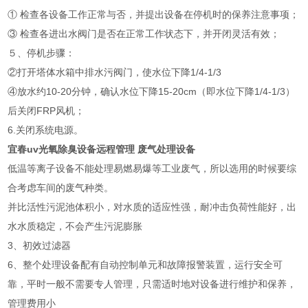
① 检查各设备工作正常与否，并提出设备在停机时的保养注意事项；
③ 检查各进出水阀门是否在正常工作状态下，并开闭灵活有效；
５、停机步骤：
②打开塔体水箱中排水污阀门，使水位下降1/4-1/3
④放水约10-20分钟，确认水位下降15-20cm（即水位下降1/4-1/3）
后关闭FRP风机；
6.关闭系统电源。
宜春uv光氧除臭设备远程管理 废气处理设备
低温等离子设备不能处理易燃易爆等工业废气，所以选用的时候要综
合考虑车间的废气种类。
并比活性污泥池体积小，对水质的适应性强，耐冲击负荷性能好，出
水水质稳定，不会产生污泥膨胀
3、初效过滤器
6、整个处理设备配有自动控制单元和故障报警装置，运行安全可
靠，平时一般不需要专人管理，只需适时地对设备进行维护和保养，
管理费用小