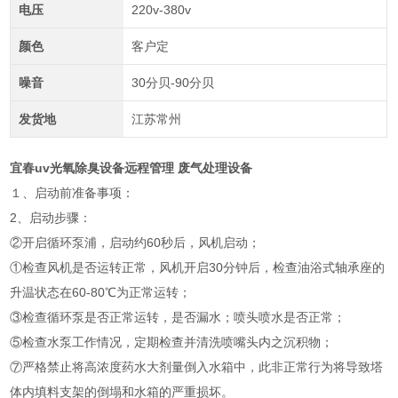
电压
220v-380v
颜色
客户定
噪音
30分贝-90分贝
发货地
江苏常州
宜春uv光氧除臭设备远程管理 废气处理设备
１、启动前准备事项：
2、启动步骤：
②开启循环泵浦，启动约60秒后，风机启动；
①检查风机是否运转正常，风机开启30分钟后，检查油浴式轴承座的
升温状态在60-80℃为正常运转；
③检查循环泵是否正常运转，是否漏水；喷头喷水是否正常；
⑤检查水泵工作情况，定期检查并清洗喷嘴头内之沉积物；
⑦严格禁止将高浓度药水大剂量倒入水箱中，此非正常行为将导致塔
体内填料支架的倒塌和水箱的严重损坏。