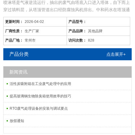
喷淋塔是气液逆流运行，抽出的废气由塔底入口进入塔体，自下而上
穿过填料层，从塔顶管道出口经防腐蚀风机排出。中和药水在塔顶通
过液体分布器，均匀地喷淋到填料层中，沿着填料层表面向下流动直
更新时间：
2026-04-02
产品型号：
到塔底，由管道排出塔外，由防腐循环泵循环工作。由于上升废气和
下降吸收剂在填料层中不断接触，所以上升气流中溶质的浓度越来越
厂商性质：
生产厂家
产品品牌：
其他品牌
低，到塔顶时已达到吸收要求后排出塔外。相反下降液体中的介
产品厂地：
常州市
访问次数：
828
产品分类
点击展开+
新闻资讯
活性炭吸附箱在工业废气处理中的应用
提高玻璃钢生物除臭箱使用效率的技巧
RTO废气处理设备的安装与调试要点
放假通知