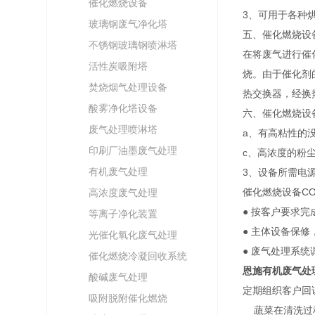
催化燃烧设备
3、可用于各种
玻璃钢废气净化塔
五、催化燃烧设
不锈钢玻璃钢喷淋塔
在将废气进行催
活性炭吸附塔
烧。由于催化剂
焚烧烟气处理设备
热交换器，经换
酸雾净化塔设备
六、催化燃烧设
废气处理喷淋塔
a、有高粘性的
印刷厂油墨废气处理
c、高浓度的粉
有机废气处理
3、设备所需电源
催化燃烧设备C
高浓度废气处理
● 按客户要求完
等离子净化装置
● 主体设备保
光催化氧化废气处理
● 废气处理系
催化燃烧冷凝回收系统
恩施有机废气处
酸碱废气处理
定期组织客户回
吸附脱附催化燃烧
蔬菜在清洗过程