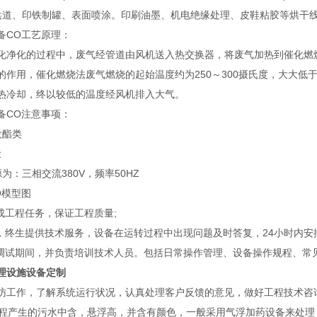
烘道、印铁制罐、表面喷涂。印刷油墨、机电绝缘处理、皮鞋粘胶等烘干
备CO工艺原理：
化净化的过程中，废气经管道由风机送入热交换器，将废气加热到催化燃
的作用，催化燃烧法废气燃烧的起始温度约为250～300摄氏度，大大低于
热冷却，终以较低的温度经风机排入大气。
备CO注意事项：
没酯类
尘
为：三相交流380V，频率50HZ
O模型图
成工程任务，保证工程质量;
修，终生提供技术服务，设备在运转过程中出现问题及时答复，24小时内安
统调试期间，并负责培训技术人员。包括日常操作管理、设备操作规程、常
理设施设备定制
访工作，了解系统运行状况，认真处理客户反馈的意见，做好工程技术咨
产生的污水中含，悬浮高，并含有颜色，一般采用气浮加药设备来处理