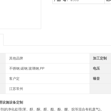
产品厂地：
常州市
访
其他品牌
加工定制
不锈钢,碳钢,玻璃钢,PP
电压
客户定
噪音
江苏常州
理设施设备定制
溶剂的净化处理(苯、醇、酮、醛、酯、酚、醚、烷等混合有机废气)。