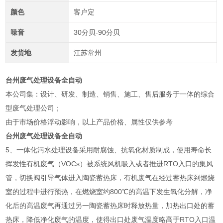
颜色
客户定
噪音
30分贝-90分贝
发货地
江苏常州
台州废气处理设备全自动
本公司集：设计、研发、制造、销售、施工、售后服务于一体的综合
型废气处理公司；
由于市场价格浮动影响，以上产品价格、属性仅供参考
台州废气处理设备全自动
5、一体化污水处理设备采用耐腐蚀、抗氧化材质制成，使用寿命长
挥发性有机废气（VOCs）被系统风机吸入或者推进RTO入口的集风
管，切换阀引导气体进入陶瓷蓄热床，有机废气在经过蓄热床到燃烧
室的过程中进行预热，在燃烧室约800℃的高温下发生氧化分解，净
化后的高温废气再通过另一陶瓷蓄热床时释放热量，加热出口处的蓄
热床，降低净化废气的温度，使得出口处废气温度略高于RTO入口温