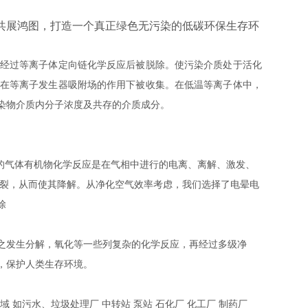
共展鸿图，打造一个真正绿色无污染的低碳环保生存环
经过等离子体定向链化学反应后被脱除。
使污染介质处于活化
在等离子发生器吸附场的作用下被收集。在低温等离子体中，
染物介质内分子浓度及共存的介质成分。
起的气体有机物化学反应是在气相中进行的电离、离解、激发、
断裂，从而使其降解。从净化空气效率考虑，我们选择了电晕电
除
之发生分解，氧化等一些列复杂的化学反应，再经过多级净
，保护人类生存环境。
 如污水、垃圾处理厂 中转站 泵站 石化厂 化工厂 制药厂