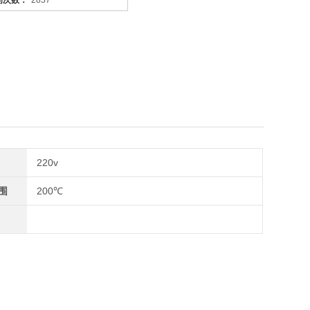
问次数：
2857
220v
围
200℃