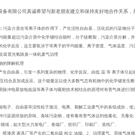
设备有限公司真诚希望与新老朋友建立和保持友好地合作关系，
：
污染介质在等离子体的作用下，产生活性自由基，活化后的污染物分子
均能量超过污染介质中化学键结合能时，分子链断裂，污染介质分解，并
的化学反应，这主要取决于等离子的平均能量、离子密度、气体温度、污
物的降解机理
产生自由基，引发一系列复杂的物理、化学反应。由低 温 等 离子体引
相互结合及加成反应。这个能量足以使大多数气态有机物中的化学键发生
用脉冲电晕放电低温等离子体与吸附技术相结合的原理对有害气体进行消
能电子、自由基等活性粒子激活、电离、裂解工业废气中的各组成份，使
种污染源排放的异味、臭味污染物，使有毒有害气体达到低毒化、无毒化
尘领域，如大型火力发电厂、卷烟厂、纺织厂、印刷厂、造纸厂、
喷漆房 家具厂等产生的二氧化硫 粉尘 油烟。2、治理废气、异味气体领域