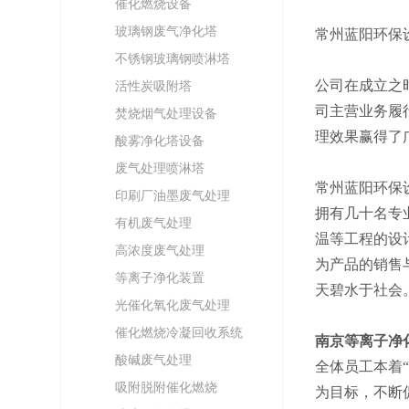
催化燃烧设备
玻璃钢废气净化塔
常州蓝阳环保
不锈钢玻璃钢喷淋塔
公司在成立之
活性炭吸附塔
司主营业务履
焚烧烟气处理设备
理效果赢得了
酸雾净化塔设备
废气处理喷淋塔
常州蓝阳环保
印刷厂油墨废气处理
拥有几十名专
有机废气处理
温等工程的设
高浓度废气处理
为产品的销售
等离子净化装置
天碧水于社会
光催化氧化废气处理
催化燃烧冷凝回收系统
南京等离子净
酸碱废气处理
全体员工本着
吸附脱附催化燃烧
为目标，不断