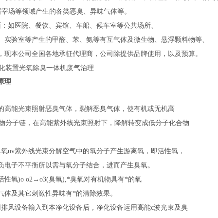
 屠宰场等领域产生的各类恶臭、异味气体等。
面：如医院、餐饮、宾馆、车船、候车室等公共场所、
、实验室等产生的甲醛、苯、氨等有互气体及微生物、悬浮颗料物等、
，现本公司全国各地承征代理商，公司除提供品牌使用，以及预算。
原理
的高能光束照射恶臭气体，裂解恶臭气体，使有机或无机高
物分子链，在高能紫外线光束照射下，降解转变成低分子化合物
。
臭氧uv紫外线光束分解空气中的氧分子产生游离氧，即活性氧，
负电子不平衡所以需与氧分子结合，进而产生臭氧。
＊(活性氧)o o2→o3(臭氧),*臭氧对有机物具有*的氧
气体及其它刺激性异味有*的清除效果。
用排风设备输入到本净化设备后，净化设备运用高能c波光束及臭