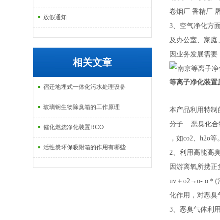
卷烟厂 香精厂
放假通知
3、空气净化方
及办公室、家庭
因业务发展需要
相关文章
等离子净化装置
宿迁地埋式一体化污水处理设备
玻璃钢生物除臭箱的工作原理
本产品利用特制
分子 恶臭化合
催化燃烧净化装置RCO
，如co2、h2o等
活性炭环保吸附箱的作用有哪些
2、利用高能高
因游离氧所携正
uv＋o2→o- o
化作用，对恶臭
3、恶臭气体利