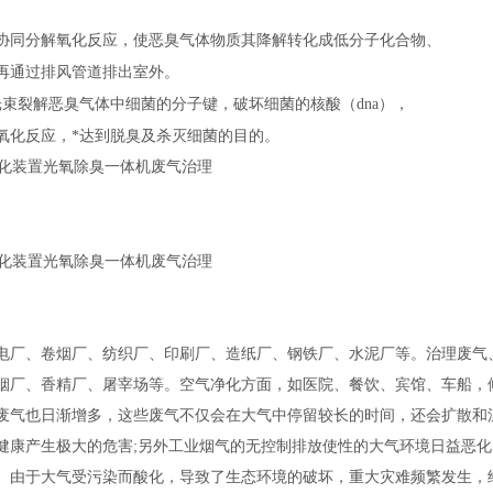
协同分解氧化反应，使恶臭气体物质其降解转化成低分子化合物、
再通过排风管道排出室外。
v光束裂解恶臭气体中细菌的分子键，破坏细菌的核酸（dna），
氧化反应，*达到脱臭及杀灭细菌的目的。
、卷烟厂、纺织厂、印刷厂、造纸厂、钢铁厂、水泥厂等。治理废气、
烟厂、香精厂、屠宰场等。空气净化方面，如医院、餐饮、宾馆、车船，
废气也日渐增多，这些废气不仅会在大气中停留较长的时间，还会扩散和
健康产生极大的危害;另外工业烟气的无控制排放使性的大气环境日益恶化
。由于大气受污染而酸化，导致了生态环境的破坏，重大灾难频繁发生，