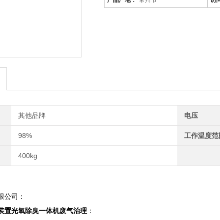
产品厂地：
常州市
访
其他品牌
电压
98%
工作温度范
400kg
限公司：
装置光氧除臭一体机废气治理
：