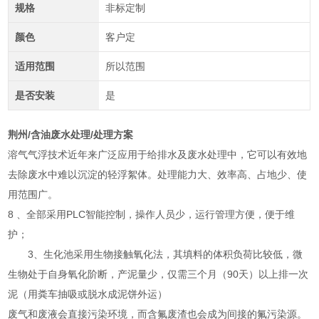
规格
非标定制
颜色
客户定
适用范围
所以范围
是否安装
是
荆州/含油废水处理/处理方案
溶气气浮技术近年来广泛应用于给排水及废水处理中，它可以有效地
去除废水中难以沉淀的轻浮絮体。处理能力大、效率高、占地少、使
用范围广。
8 、全部采用PLC智能控制，操作人员少，运行管理方便，便于维
护；
3、生化池采用生物接触氧化法，其填料的体积负荷比较低，微
生物处于自身氧化阶断，产泥量少，仅需三个月（90天）以上排一次
泥（用粪车抽吸或脱水成泥饼外运）
废气和废液会直接污染环境，而含氟废渣也会成为间接的氟污染源。