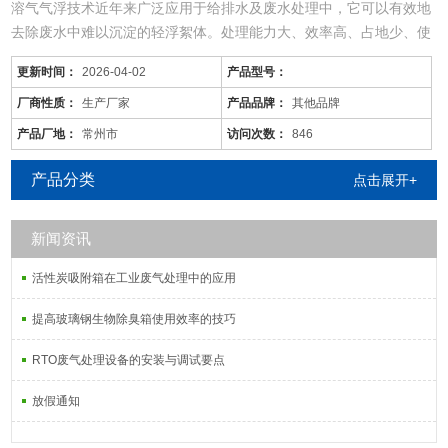
溶气气浮技术近年来广泛应用于给排水及废水处理中，它可以有效地
去除废水中难以沉淀的轻浮絮体。处理能力大、效率高、占地少、使
用范围广。
更新时间：
2026-04-02
产品型号：
8 、全部采用PLC智能控制，操作人员少，运行管理方便，便于维
护；
厂商性质：
生产厂家
产品品牌：
其他品牌
3、生化池采用生物接触氧化法，其填料的体积负荷比较低，微
产品厂地：
常州市
访问次数：
846
生物处于自身氧化阶断，产泥量少，仅需三个月（90天）以上排一次
泥（用粪车抽吸或脱水成泥饼外运）
产品分类
点击展开+
废气和废液会直
新闻资讯
活性炭吸附箱在工业废气处理中的应用
提高玻璃钢生物除臭箱使用效率的技巧
RTO废气处理设备的安装与调试要点
放假通知