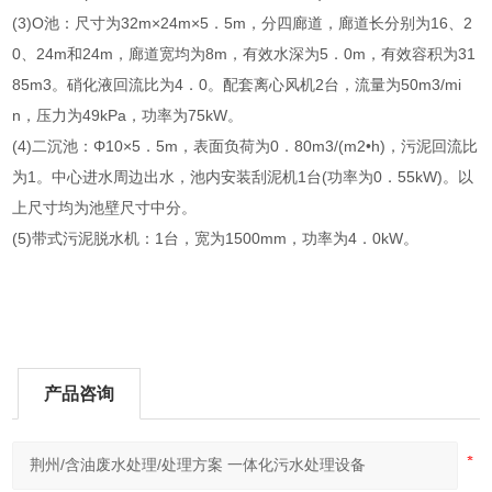
(3)O池：尺寸为32m×24m×5．5m，分四廊道，廊道长分别为16、2
0、24m和24m，廊道宽均为8m，有效水深为5．0m，有效容积为31
85m3。硝化液回流比为4．0。配套离心风机2台，流量为50m3/mi
n，压力为49kPa，功率为75kW。
(4)二沉池：Φ10×5．5m，表面负荷为0．80m3/(m2•h)，污泥回流比
为1。中心进水周边出水，池内安装刮泥机1台(功率为0．55kW)。以
上尺寸均为池壁尺寸中分。
(5)带式污泥脱水机：1台，宽为1500mm，功率为4．0kW。
产品咨询