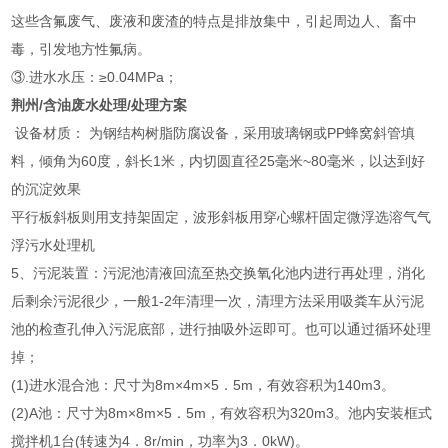
这些含氟废气、废液和废渣的特点是排放集中，引起周边人、畜中
毒，引发地方性氟病。
③.进水水压：≥0.04MPa；
荆州/含油废水处理/处理方案
设备材质： 为钢结构树脂防腐设备，采用玻璃钢或PP蜂窝斜管填
料，倾角为60度，斜长1米，内切圆直径25毫米~80毫米，以达到好
的沉淀效果
平行板斜板则用支持架固定，波形斜板用穿心螺杆固定微浮选溶气气
浮污水处理机
5、污泥装置：污泥池清液回流至热交换氧化池内进行再处理，消化
后剩余污泥很少，一般1-2年清理一次，清理方法采用吸粪车从污泥
池的检查孔伸入污泥底部，进行抽吸外运即可。也可以通过循环处理
掉；
(1)进水混合池：尺寸为8m×4m×5．5m，有效容积为140m3。
(2)A池：尺寸为8m×8m×5．5m，有效容积为320m3。池内安装框式
搅拌机1台(转速为4．8r/min，功率为3．0kW)。