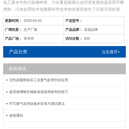
化工废水中的污染物种类、污水量是随着社会经济发展的提高而不断
增加，污水处理技术也随着科学技术的发展而发生了日新月异的变
化，同时，旧的污水处理技术也不断被革新和发展着。尤其现在的化
更新时间：
2026-04-02
产品型号：
工废水中的污染物是多种多样的，往往用一种工艺是不能将废水中所
有的污染物去除殆尽的。用物化工艺将化工废水处理到排放标准难度
厂商性质：
生产厂家
产品品牌：
其他品牌
很大，而且运行成本较高；化工废水含较多的难降解有机物，可生化
产品厂地：
常州市
访问次数：
830
性差，而
产品分类
点击展开+
新闻资讯
活性炭吸附箱在工业废气处理中的应用
提高玻璃钢生物除臭箱使用效率的技巧
RTO废气处理设备的安装与调试要点
放假通知