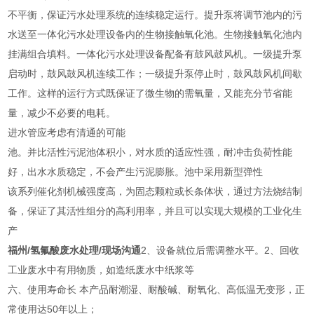
不平衡，保证污水处理系统的连续稳定运行。提升泵将调节池内的污
水送至一体化污水处理设备内的生物接触氧化池。生物接触氧化池内
挂满组合填料。一体化污水处理设备配备有鼓风鼓风机。一级提升泵
启动时，鼓风鼓风机连续工作；一级提升泵停止时，鼓风鼓风机间歇
工作。这样的运行方式既保证了微生物的需氧量，又能充分节省能
量，减少不必要的电耗。
进水管应考虑有清通的可能
池。并比活性污泥池体积小，对水质的适应性强，耐冲击负荷性能
好，出水水质稳定，不会产生污泥膨胀。池中采用新型弹性
该系列催化剂机械强度高，为固态颗粒或长条体状，通过方法烧结制
备，保证了其活性组分的高利用率，并且可以实现大规模的工业化生
产
福州/氢氟酸废水处理/现场沟通
2、设备就位后需调整水平。2、回收
工业废水中有用物质，如造纸废水中纸浆等
六、使用寿命长 本产品耐潮湿、耐酸碱、耐氧化、高低温无变形，正
常使用达50年以上；