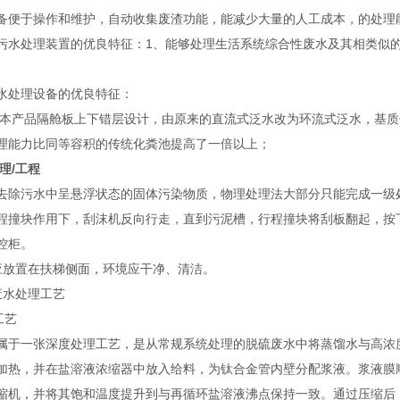
备便于操作和维护，自动收集废渣功能，能减少大量的人工成本，的处理
污水处理装置的优良特征：1、能够处理生活系统综合性废水及其相类似
水处理设备的优良特征：
 本产品隔舱板上下错层设计，由原来的直流式泛水改为环流式泛水，基质
处理能力比同等容积的传统化粪池提高了一倍以上；
理/工程
去除污水中呈悬浮状态的固体污染物质，物理处理法大部分只能完成一级
程撞块作用下，刮沫机反向行走，直到污泥槽，行程撞块将刮板翻起，按
电控柜。
应放置在扶梯侧面，环境应干净、清洁。
废水处理工艺
工艺
属于一张深度处理工艺，是从常规系统处理的脱硫废水中将蒸馏水与高浓
加热，并在盐溶液浓缩器中放入给料，为钛合金管内壁分配浆液。浆液膜
缩机，并将其饱和温度提升到与再循环盐溶液沸点保持一致。通过压缩后