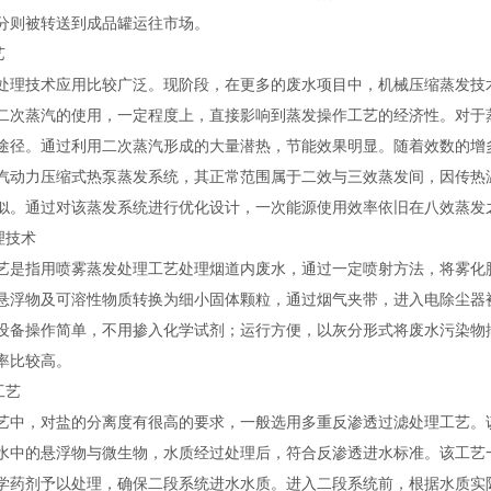
分则被转送到成品罐运往市场。
艺
处理技术应用比较广泛。现阶段，在更多的废水项目中，机械压缩蒸发技
二次蒸汽的使用，一定程度上，直接影响到蒸发操作工艺的经济性。对于
途径。通过利用二次蒸汽形成的大量潜热，节能效果明显。随着效数的增
汽动力压缩式热泵蒸发系统，其正常范围属于二效与三效蒸发间，因传热
似。通过对该蒸发系统进行优化设计，一次能源使用效率依旧在八效蒸发
理技术
艺是指用喷雾蒸发处理工艺处理烟道内废水，通过一定喷射方法，将雾化
悬浮物及可溶性物质转换为细小固体颗粒，通过烟气夹带，进入电除尘器
设备操作简单，不用掺入化学试剂；运行方便，以灰分形式将废水污染物
率比较高。
工艺
艺中，对盐的分离度有很高的要求，一般选用多重反渗透过滤处理工艺。
水中的悬浮物与微生物，水质经过处理后，符合反渗透进水标准。该工艺
学药剂予以处理，确保二段系统进水水质。进入二段系统前，根据水质实