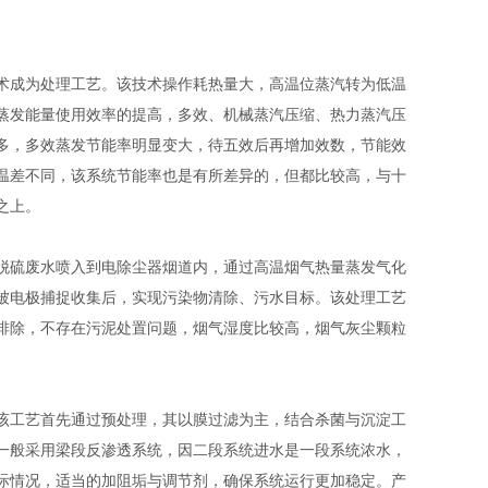
术成为处理工艺。该技术操作耗热量大，高温位蒸汽转为低温
蒸发能量使用效率的提高，多效、机械蒸汽压缩、热力蒸汽压
多，多效蒸发节能率明显变大，待五效后再增加效数，节能效
温差不同，该系统节能率也是有所差异的，但都比较高，与十
之上。
脱硫废水喷入到电除尘器烟道内，通过高温烟气热量蒸发气化
被电极捕捉收集后，实现污染物清除、污水目标。该处理工艺
排除，不存在污泥处置问题，烟气湿度比较高，烟气灰尘颗粒
该工艺首先通过预处理，其以膜过滤为主，结合杀菌与沉淀工
一般采用梁段反渗透系统，因二段系统进水是一段系统浓水，
际情况，适当的加阻垢与调节剂，确保系统运行更加稳定。产