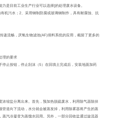
能力是目前工业生产行业可以选择]的处理废水设备。
的有机污水；2、采用钢制防腐或玻璃钢制作，具有耐腐蚀、抗
传递流畅，厌氧生物滤池(AF)填料系统的应用，截留了更多的
处理的要求
下停止按钮，停止刮沫（5）在回填土完成后，安装地面加药
度浓缩盐分离出来。首先，预加热脱硫废水，利用除气器除掉
顺管道向下流动，水分就会被蒸发掉，利用除雾器将产生的蒸
，蒸汽冷凝变为蒸馏水回用。另外，一部分回收盐通过旋流器