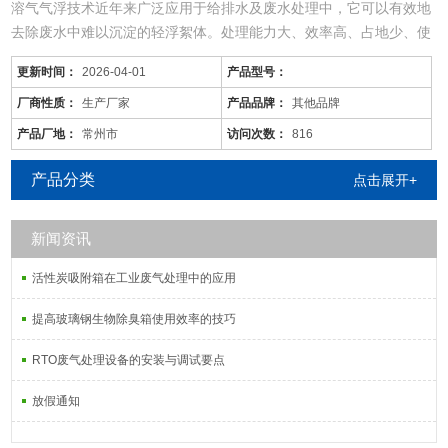
溶气气浮技术近年来广泛应用于给排水及废水处理中，它可以有效地
去除废水中难以沉淀的轻浮絮体。处理能力大、效率高、占地少、使
用范围广。
更新时间：
2026-04-01
产品型号：
化工废水中的污染物种类、污水量是随着社会经济发展的提高而不断
增加，污水处理技术也随着科学技术的发展而发生了日新月异的变
厂商性质：
生产厂家
产品品牌：
其他品牌
化，同时，旧的污水处理技术也不断被革新和发展着。尤其现在的化
产品厂地：
常州市
访问次数：
816
工废水中的污染物是多种多样的，往往用一种工艺是不能将废水中所
有
产品分类
点击展开+
新闻资讯
活性炭吸附箱在工业废气处理中的应用
提高玻璃钢生物除臭箱使用效率的技巧
RTO废气处理设备的安装与调试要点
放假通知