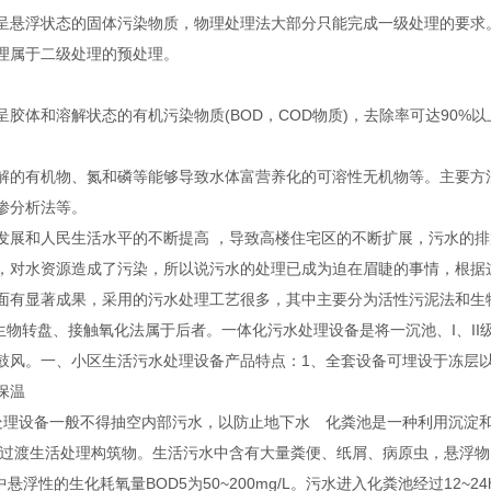
呈悬浮状态的固体污染物质，物理处理法大部分只能完成一级处理的要求。
理属于二级处理的预处理。
呈胶体和溶解状态的有机污染物质(BOD，COD物质)，去除率可达90%
解的有机物、氮和磷等能够导致水体富营养化的可溶性无机物等。主要方
渗分析法等。
发展和人民生活水平的不断提高 ，导致高楼住宅区的不断扩展，污水的
，对水资源造成了污染，所以说污水的处理已成为迫在眉睫的事情，根据
面有显著成果，采用的污水处理工艺很多，其中主要分为活性污泥法和生物膜
生物转盘、接触氧化法属于后者。一体化污水处理设备是将一沉池、I、II
鼓风。一、小区生活污水处理设备产品特点：1、全套设备可埋设于冻层
保温
处理设备一般不得抽空内部污水，以防止地下水 化粪池是一种利用沉淀
过渡生活处理构筑物。生活污水中含有大量粪便、纸屑、病原虫，悬浮物固体浓度为
其中悬浮性的生化耗氧量BOD5为50~200mg/L。污水进入化粪池经过12~