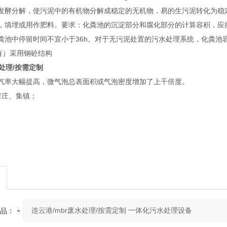
发酵分解，使污泥中的有机物分解成稳定的无机物，易的生污泥转化为稳
填埋或用作肥料。要求：化粪池的沉淀部分和腐化部分的计算容积，应按《建筑给水排
粪池中停留时间不宜小于36h。对于无污泥处置的污水处理系统，化粪池
）采用钢砼结构
水处理/按需定制
气率大幅提高，微气泡总表面积或气泡密度增加了上千倍度。
村庄、集镇；
品：