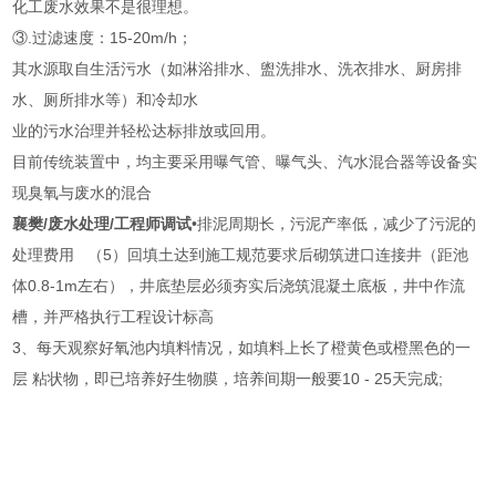
化工废水效果不是很理想。
③.过滤速度：15-20m/h；
其水源取自生活污水（如淋浴排水、盥洗排水、洗衣排水、厨房排
水、厕所排水等）和冷却水
业的污水治理并轻松达标排放或回用。
目前传统装置中，均主要采用曝气管、曝气头、汽水混合器等设备实
现臭氧与废水的混合
襄樊/废水处理/工程师调试
•排泥周期长，污泥产率低，减少了污泥的
处理费用 （5）回填土达到施工规范要求后砌筑进口连接井（距池
体0.8-1m左右），井底垫层必须夯实后浇筑混凝土底板，井中作流
槽，并严格执行工程设计标高
3、每天观察好氧池内填料情况，如填料上长了橙黄色或橙黑色的一
层 粘状物，即已培养好生物膜，培养间期一般要10 - 25天完成;