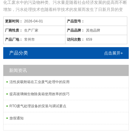
化工废水中的污染物种类、污水量是随着社会经济发展的提高而不断
增加，污水处理技术也随着科学技术的发展而发生了日新月异的变
化，同时，旧的污水处理技术也不断被革新和发展着。尤其现在的化
更新时间：
2026-04-01
产品型号：
工废水中的污染物是多种多样的，往往用一种工艺是不能将废水中所
有的污染物去除殆尽的。用物化工艺将化工废水处理到排放标准难度
厂商性质：
生产厂家
产品品牌：
其他品牌
很大，而且运行成本较高；化工废水含较多的难降解有机物，可生化
产品厂地：
常州市
访问次数：
659
性差，而且化
产品分类
点击展开+
新闻资讯
活性炭吸附箱在工业废气处理中的应用
提高玻璃钢生物除臭箱使用效率的技巧
RTO废气处理设备的安装与调试要点
放假通知