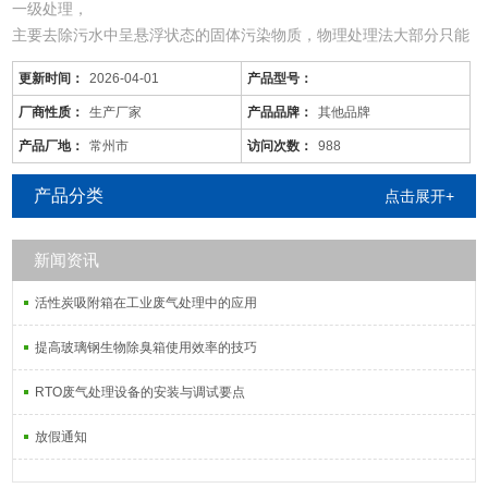
一级处理，
主要去除污水中呈悬浮状态的固体污染物质，物理处理法大部分只能
完成一级处理的要求。经过一级处理的污水，BOD一般可去除30%左
更新时间：
2026-04-01
产品型号：
右，达不到排放标准。一级处理属于二级处理的预处理。
二级处理，
厂商性质：
生产厂家
产品品牌：
其他品牌
主要去除污水中呈胶体和溶解状态的有机污染物质(BOD，COD物
产品厂地：
常州市
访问次数：
988
质)，去除率可达90%以上，使有机污染物达到排放标准。
三级处理，
产品分类
点击展开+
进一步处理难降解的有机物、氮和磷
新闻资讯
活性炭吸附箱在工业废气处理中的应用
提高玻璃钢生物除臭箱使用效率的技巧
RTO废气处理设备的安装与调试要点
放假通知