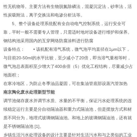
性无机物等。主要方法有生物脱氮除磷法，混凝沉淀法，砂率法，活
性炭吸附法，离子交换法和电渗分析法等。
5、整个设备处理系统配有全自动电气控制系统，运行安全可
靠，平时一般不需要专人管理，只需适时地对设备进行维护和保养。
钢结构池采用国内的互穿网络防腐涂料进行防腐
设备特点： • 该机配有溶气系统，微气泡平均直径在1μm以下，
与目前20-50ml的水平比较，至少减小了20倍，即当溶气量相等时，
微气泡总表面积至少增大了400余倍（5）优化工程结构，尽量减少占
地面积；
在寒冷地区，为防止冬季油品凝固，可在集油管底部设蒸汽管加热
南京陶化废水处理新型节能
调节池储存废水并调节水质、水量的不平衡，保证污水处理系统的连
续稳定运行主要是分自动隔油器和重力式隔油池，但是摆放方式和材
质不同分为，地埋式玻璃钢隔油池。和地上的玻璃钢隔油池，还有就
是不锈钢隔油池 [1]。
乡镇生活污水处理设备的设计主要是针对生活污水和与之类似的工业