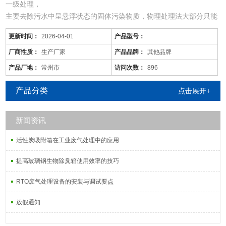
一级处理，
主要去除污水中呈悬浮状态的固体污染物质，物理处理法大部分只能
完成一级处理的要求。经过一级处理的污水，BOD一般可去除30%左
更新时间：
2026-04-01
产品型号：
右，达不到排放标准。一级处理属于二级处理的预处理。
二级处理，
厂商性质：
生产厂家
产品品牌：
其他品牌
主要去除污水中呈胶体和溶解状态的有机污染物质(BOD，COD物
产品厂地：
常州市
访问次数：
896
质)，去除率可达90%以上，使有机污染物达到排放标准。
三级处理，
产品分类
点击展开+
进一步处理难降解的有机物、氮和磷等能
新闻资讯
活性炭吸附箱在工业废气处理中的应用
提高玻璃钢生物除臭箱使用效率的技巧
RTO废气处理设备的安装与调试要点
放假通知