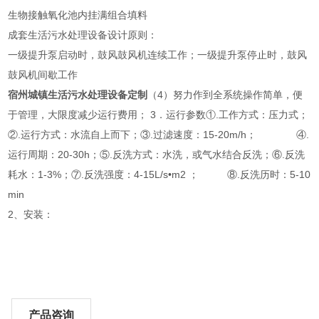
生物接触氧化池内挂满组合填料
成套生活污水处理设备设计原则：
一级提升泵启动时，鼓风鼓风机连续工作；一级提升泵停止时，鼓风
鼓风机间歇工作
宿州城镇生活污水处理设备定制
（4）努力作到全系统操作简单，便
于管理，大限度减少运行费用； 3．运行参数①.工作方式：压力式；
②.运行方式：水流自上而下；③.过滤速度：15-20m/h； ④.
运行周期：20-30h；⑤.反洗方式：水洗，或气水结合反洗；⑥.反洗
耗水：1-3%；⑦.反洗强度：4-15L/s•m2 ； ⑧.反洗历时：5-10
min
2、安装：
产品咨询