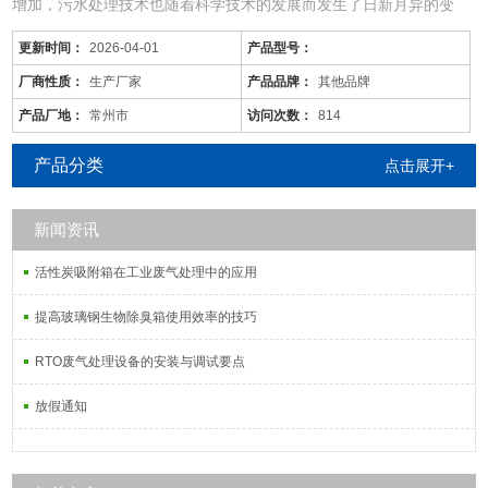
增加，污水处理技术也随着科学技术的发展而发生了日新月异的变
化，同时，旧的污水处理技术也不断被革新和发展着。尤其现在的化
更新时间：
2026-04-01
产品型号：
工废水中的污染物是多种多样的，往往用一种工艺是不能将废水中所
有的污染物去除殆尽的。用物化工艺将化工废水处理到排放标准难度
厂商性质：
生产厂家
产品品牌：
其他品牌
很大，而且运行成本较高；化工废水含较多的难降解有机物，可生化
产品厂地：
常州市
访问次数：
814
性差，而且
产品分类
点击展开+
新闻资讯
活性炭吸附箱在工业废气处理中的应用
提高玻璃钢生物除臭箱使用效率的技巧
RTO废气处理设备的安装与调试要点
放假通知