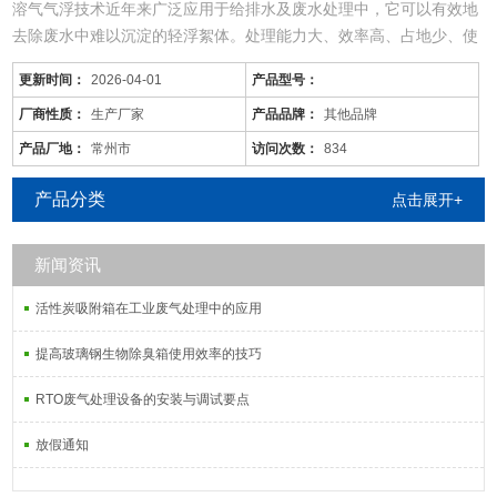
溶气气浮技术近年来广泛应用于给排水及废水处理中，它可以有效地
去除废水中难以沉淀的轻浮絮体。处理能力大、效率高、占地少、使
用范围广。
更新时间：
2026-04-01
产品型号：
（4）把电控箱控制线与曝气机、水泵接通，电控箱与电源接通，接
线时注意电机、风机的转向，必须与所指方向相同。
厂商性质：
生产厂家
产品品牌：
其他品牌
地表水、生活饮用水、污水及含氟工业废水的排放标准如表1所示
产品厂地：
常州市
访问次数：
834
塑料清洗污水处理设备设计原则：
（4）努力作到全系统操作简单，便于
产品分类
点击展开+
新闻资讯
活性炭吸附箱在工业废气处理中的应用
提高玻璃钢生物除臭箱使用效率的技巧
RTO废气处理设备的安装与调试要点
放假通知