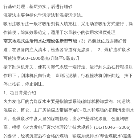
行基础处理，基层夯实，后进行铺砂
沉淀法主要包括化学沉淀法和混凝沉淀法。
吸附法吸附法一般将吸附剂装入填充柱，采用动态吸附方式进行，操
作简便，除氟效果稳定，适用于水量较小的饮用水深度处理
南京地埋式生活污水处理设备新型节能
（3）吊装就位后连接好管
道，在设备内注入清水，检查各管道有无渗漏， 2、煤矿造矿废水
可使浊度500~1500毫克/升降至5毫克/升
按下刮沫机开关，使其向溶气系统一端行走。运行到头后在行程撞块
作用下，刮沫机反向行走，直到污泥槽，行程撞块将刮板翻起，按下
停止按钮，停止刮沫。
1、项目背景介绍
火力发电厂的含煤废水主要是指输煤系统(输煤栈桥卸煤沟、转运站、
混煤仓、筒仓、主厂房输煤皮带层等)的冲洗水和煤场的初期污染雨水
叫。含煤废水中含大量的煤粉颗粒，废水中悬浮物浓度、色度均较
高，根据《火力发电厂废水治理设计技术规程》(DL/T5046一2006)
的要求，经初沉淀后不合格的煤场、输煤系统排水(即含煤废水)需集