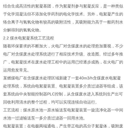
结合生成高活性的絮凝基团，作为絮凝剂参与絮凝反应，是一种类似
于化学混凝法但不添加化学药剂的电化学技术。另外，电絮凝产生的
络合离子与氢氧化物有较高的吸附活性，其吸附能力高于一般药剂水
分解得到的氢氧化物。
2.2 煤水电絮凝系统工艺流程
随着环保要求的不断加大，火电厂对含煤废水的处理愈加重视，不少
电厂对含煤废水处理系统进行了相应技术升级、改造图。经过多年推
广，电絮凝技术在废水处理工程中的运用已经逐步成熟，在火电厂的
运用愈发常见。
某燃煤电厂在含煤废水处理区域新建了一套40m3/h含煤废水电絮凝
处理系统，系统由电絮凝装置、电絮凝装置多介质过滤器等组成，该
套系统由中央智能控制器PLC控制，从含煤废水进入系统到生产出可
回收利用清水的整个过程，均可以实现连续自动运行。
工艺流程：煤水原水池一原水输送泵电絮凝装置一旋流净化器一中间
水池一过滤输送泵一多介质过滤器一回用水池。
电絮凝装置：在电极两端通电，产生带正电的高分子絮凝体，吸附废