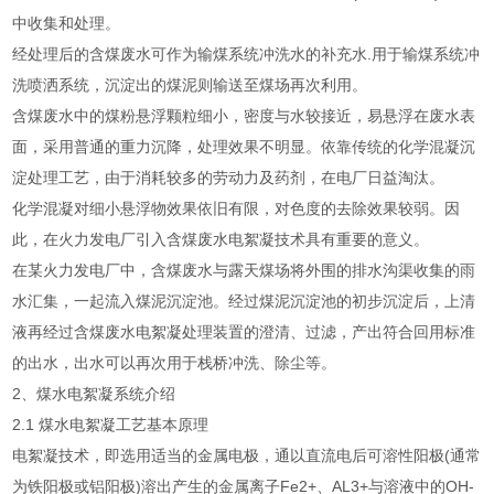
中收集和处理。
经处理后的含煤废水可作为输煤系统冲洗水的补充水.用于输煤系统冲
洗喷洒系统，沉淀出的煤泥则输送至煤场再次利用。
含煤废水中的煤粉悬浮颗粒细小，密度与水较接近，易悬浮在废水表
面，采用普通的重力沉降，处理效果不明显。依靠传统的化学混凝沉
淀处理工艺，由于消耗较多的劳动力及药剂，在电厂日益淘汰。
化学混凝对细小悬浮物效果依旧有限，对色度的去除效果较弱。因
此，在火力发电厂引入含煤废水电絮凝技术具有重要的意义。
在某火力发电厂中，含煤废水与露天煤场将外围的排水沟渠收集的雨
水汇集，一起流入煤泥沉淀池。经过煤泥沉淀池的初步沉淀后，上清
液再经过含煤废水电絮凝处理装置的澄清、过滤，产出符合回用标准
的出水，出水可以再次用于栈桥冲洗、除尘等。
2、煤水电絮凝系统介绍
2.1 煤水电絮凝工艺基本原理
电絮凝技术，即选用适当的金属电极，通以直流电后可溶性阳极(通常
为铁阳极或铝阳极)溶出产生的金属离子Fe2+、AL3+与溶液中的OH-