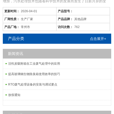
增加，污水处理技术也随着科学技术的发展而发生了日新月异的变
化，同时，旧的污水处理技术也不断被革新和发展着。尤其现在的化
更新时间：
2026-04-01
产品型号：
工废水中的污染物是多种多样的，往往用一种工艺是不能将废水中所
有的污染物去除殆尽的。用物化工艺将化工废水处理到排放标准难度
厂商性质：
生产厂家
产品品牌：
其他品牌
很大，而且运行成本较高；化工废水含较多的难降解有机物，可生化
产品厂地：
常州市
访问次数：
762
性差
产品分类
点击展开+
新闻资讯
活性炭吸附箱在工业废气处理中的应用
提高玻璃钢生物除臭箱使用效率的技巧
RTO废气处理设备的安装与调试要点
放假通知