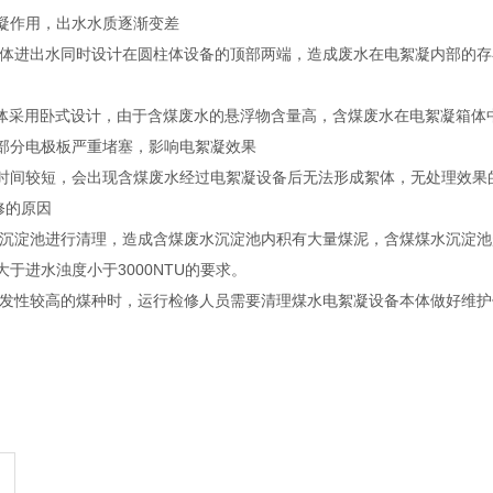
凝作用，出水水质逐渐变差
备本体进出水同时设计在圆柱体设备的顶部两端，造成废水在电絮凝内部的
本体采用卧式设计，由于含煤废水的悬浮物含量高，含煤废水在电絮凝箱
部分电极板严重堵塞，影响电絮凝效果
时间较短，会出现含煤废水经过电絮凝设备后无法形成絮体，无处理效果
检修的原因
煤水沉淀池进行清理，造成含煤废水沉淀池内积有大量煤泥，含煤煤水沉淀
于进水浊度小于3000NTU的要求。
用挥发性较高的煤种时，运行检修人员需要清理煤水电絮凝设备本体做好维