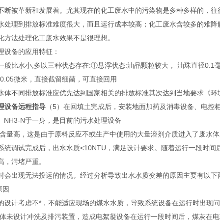
不断被革新和发展着。尤其现在的化工废水中的污染物是多种多样的，往
水处理到排放标准难度很大，而且运行成本较高；化工废水含较多的难降
化方法处理化工废水效果不是很理想。
理设备的应用特征：
一般比水小,多以三种状态存在:①悬浮状态:油品颗粒较大， 油珠直径0.
0.05微米，直接截留细菌，可直接回用
水体不同排放标准应优先达到国家相关的排放标准其次达到当地要求《环
理设备远程指导
（5）在回填土完成后，安装地面加药及消毒设备、电控
D、NH3-N于一身，是目前的污水处理设备
染物含量高，这是由于原料反应不或生产中使用的大量溶剂介质进入了废水
系统调试完成后，出水水质<10NTU，满足设计要求。随着运行一段时
高，污堵严重。
时会出现无法投运的情况。经过分析导致出水水质变差的原因主要有以下
原因
的设计考虑不*，不能适应现场的煤水水质，导致系统设备在运行时出现
凝本体未设计冲洗及排污装置，造成电絮凝设备在运行一段时间后，煤灰在