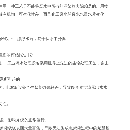
往用一种工艺是不能将废水中所有的污染物去除殆尽的。用物
解有机物，可生化性差，而且化工废水的废水水量水质变化
1毫米以上，漂浮水面，易于从水中分离
境影响评估报告书》
柜。 工业污水处理设备采用世界上先进的生物处理工艺，集去
体系所引起的；
间后，电絮凝设备产生絮凝效果较差，导致多介质过滤器出水水
两点。
问题，影响系统的正常运行。
电絮凝极板表面大量富集，导致无法形成电絮凝过程中的絮凝基