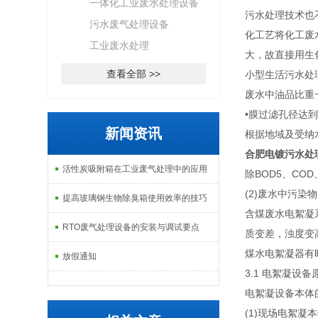
一体化工业废水处理设备
污水处理技术也
污水废气处理设备
化工艺将化工废
工业废水处理
大，故直接用生
查看全部 >>
小型生活污水处
废水中油品比重
•膜过滤孔径达到
新闻资讯
根据地域及受纳
合肥电镀污水处
活性炭吸附箱在工业废气处理中的应用
除BOD5、CO
(2)废水中污
提高玻璃钢生物除臭箱使用效率的技巧
含煤废水电絮凝
RTO废气处理设备的安装与调试要点
质变差，浊度变
煤水电絮凝器有
放假通知
3.1 电絮凝设备
电絮凝设备本体
(1)现场电絮