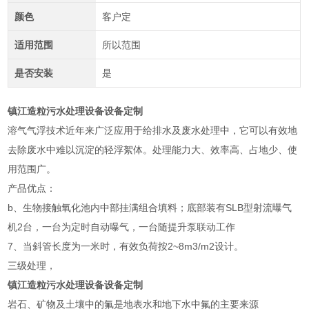
颜色
客户定
适用范围
所以范围
是否安装
是
镇江造粒污水处理设备设备定制
溶气气浮技术近年来广泛应用于给排水及废水处理中，它可以有效地
去除废水中难以沉淀的轻浮絮体。处理能力大、效率高、占地少、使
用范围广。
产品优点：
b、生物接触氧化池内中部挂满组合填料；底部装有SLB型射流曝气
机2台，一台为定时自动曝气，一台随提升泵联动工作
7、当斜管长度为一米时，有效负荷按2~8m3/m2设计。
三级处理，
镇江造粒污水处理设备设备定制
岩石、矿物及土壤中的氟是地表水和地下水中氟的主要来源