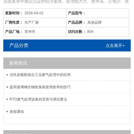
去除废水中难以沉淀的轻浮絮体。处理能力大、效率高、占地少、使
用范围广。
更新时间：
2026-04-01
产品型号：
b、生物接触氧化池内中部挂满组合填料；底部装有SLB型射流曝气
机2台，一台为定时自动曝气，一台随提升泵联动工作
厂商性质：
生产厂家
产品品牌：
其他品牌
7、当斜管长度为一米时，有效负荷按2~8m3/m2设计。
产品厂地：
常州市
访问次数：
804
产品分类
点击展开+
新闻资讯
活性炭吸附箱在工业废气处理中的应用
提高玻璃钢生物除臭箱使用效率的技巧
RTO废气处理设备的安装与调试要点
放假通知