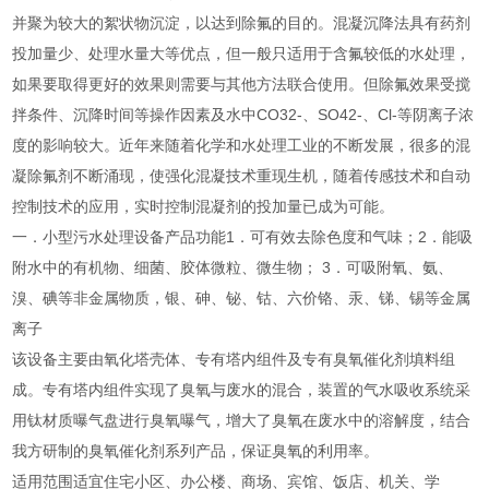
并聚为较大的絮状物沉淀，以达到除氟的目的。混凝沉降法具有药剂
投加量少、处理水量大等优点，但一般只适用于含氟较低的水处理，
如果要取得更好的效果则需要与其他方法联合使用。但除氟效果受搅
拌条件、沉降时间等操作因素及水中CO32-、SO42-、Cl-等阴离子浓
度的影响较大。近年来随着化学和水处理工业的不断发展，很多的混
凝除氟剂不断涌现，使强化混凝技术重现生机，随着传感技术和自动
控制技术的应用，实时控制混凝剂的投加量已成为可能。
一．小型污水处理设备产品功能1．可有效去除色度和气味；2．能吸
附水中的有机物、细菌、胶体微粒、微生物； 3．可吸附氧、氨、
溴、碘等非金属物质，银、砷、铋、钴、六价铬、汞、锑、锡等金属
离子
该设备主要由氧化塔壳体、专有塔内组件及专有臭氧催化剂填料组
成。专有塔内组件实现了臭氧与废水的混合，装置的气水吸收系统采
用钛材质曝气盘进行臭氧曝气，增大了臭氧在废水中的溶解度，结合
我方研制的臭氧催化剂系列产品，保证臭氧的利用率。
适用范围适宜住宅小区、办公楼、商场、宾馆、饭店、机关、学