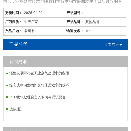
增加，污水处理技术也随着科学技术的发展而发生了日新月异的变
化，同时，旧的污水处理技术也不断被革新和发展着。尤其现在的化
更新时间：
2026-04-01
产品型号：
工废水中的污染物是多种多样的，往往用一种工艺是不能将废水中所
有的污染物去除殆尽的。用物化工艺将化工废水处理到排放标准难度
厂商性质：
生产厂家
产品品牌：
其他品牌
很大，而且运行成本较高；化工废水含较多的难降解有机物，可生化
产品厂地：
常州市
访问次数：
709
性差，而且
产品分类
点击展开+
新闻资讯
活性炭吸附箱在工业废气处理中的应用
提高玻璃钢生物除臭箱使用效率的技巧
RTO废气处理设备的安装与调试要点
放假通知