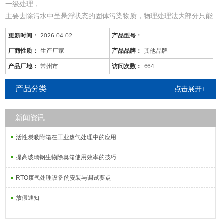
一级处理，
主要去除污水中呈悬浮状态的固体污染物质，物理处理法大部分只能
完成一级处理的要求。经过一级处理的污水，BOD一般可去除30%左
更新时间：
2026-04-02
产品型号：
右，达不到排放标准。一级处理属于二级处理的预处理。
二级处理，
厂商性质：
生产厂家
产品品牌：
其他品牌
主要去除污水中呈胶体和溶解状态的有机污染物质(BOD，COD物
产品厂地：
常州市
访问次数：
664
质)，去除率可达90%以上，使有机污染物达到排放标准。
三级处理，
产品分类
点击展开+
进一步处理难降解的有机物、氮和磷
新闻资讯
活性炭吸附箱在工业废气处理中的应用
提高玻璃钢生物除臭箱使用效率的技巧
RTO废气处理设备的安装与调试要点
放假通知