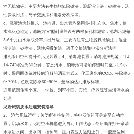
性无机物等。主要方法有生物脱氮除磷法，混凝沉淀法，砂率法，活
性炭吸附法，离子交换法和电渗分析法等。
c、沉淀池为斜板式，池内进、出水管均采用多排孔布水、集水，使
水流状态稳定；池底为“V"型斜底并设有两根多孔排泥管，池内污泥每
3-6个月由水泵或粪车抽出外运。主要方法有生物脱氮除磷法，混凝
沉淀法，砂率法，活性炭吸附法，离子交换法和电渗分析法等
排泥采用空气提升至污泥装置；4、消毒池装置：消毒池按规范：“TJ
14-74"标准为30分钟，若是污水，消毒池可增加停留时间至1-1.5小
时，采用固体氯片接触溶解的消毒方式5、化工废水的CODcr去除率6
0~70%，色度去除率60~90%，悬浮物达到排放标准。
适用范围住宅小区、，学校、别墅小区、宾馆、疗养院等生活污水的
处理
龙岩城镇废水处理安装指导
2、 溶气系统运行：关闭所有控制阀，将电器旋钮开关旋至自动位
置，启动水泵，此时空压机也进入自动工作状态，然后顺序打开举清
水泵进水阀、出水阀、控制阀，压力表压力逐渐上升，一般应达到