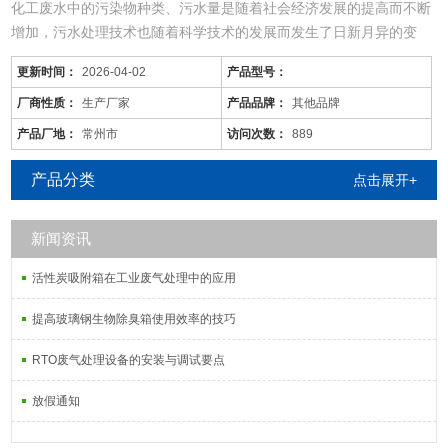
化工废水中的污染物种类、污水量是随着社会经济发展的提高而不断
增加，污水处理技术也随着科学技术的发展而发生了日新月异的变
化，同时，旧的污水处理技术也不断被革新和发展着。尤其现在的化
更新时间：
2026-04-02
产品型号：
工废水中的污染物是多种多样的，往往用一种工艺是不能将废水中所
有的污染物去除殆尽的。用物化工艺将化工废水处理到排放标准难度
厂商性质：
生产厂家
产品品牌：
其他品牌
很大，而且运行成本较高；化工废水含较多的难降解有机物，可生化
产品厂地：
常州市
访问次数：
889
性差，而且
产品分类
点击展开+
新闻资讯
活性炭吸附箱在工业废气处理中的应用
提高玻璃钢生物除臭箱使用效率的技巧
RTO废气处理设备的安装与调试要点
放假通知