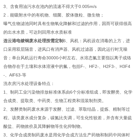
3、含食用油污水在池内的流速不得大于0.005m/s
2．能吸附水中的有机物、细菌、胶体微粒、微生物；
曝气生物滤池同时具有生物氧化降解和过滤的作用，因而可获得很高
的出水水质，可达到回用水水质标准
连云港电镀铜废水处理按需定制
6、风机：风机设在消毒的上方，进
口采用双层隔音，进风口有消声器、风机过滤器，因此运行时无噪
音；单台风机运行寿命30000小时左右。水溶态氟主要指以离子或络
合物存在于土壤和水体溶液中的氟，包括F-、HF2-、H2F3-、H3F4
-、AlF63-等
洗衣房污水处理设备特点：
1、制药工业污染物排放标准体系由6个分标准组成，即发酵类、化学
合成类、提取类、中药类、生物工程类和混装制剂类。
2、发酵类制药废水来源于发酵、过滤、萃取结晶，提炼、精制等过
程。该类废水成分复杂，碳氮比失调，可生化性较差，并含有大量硫
酸盐、药物效价及其降解物等生化抑制物。
3、化学合成类制药废水是用化学合成方法生产药物和制药中间体时